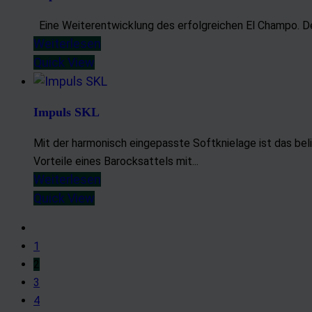
Entwicklung un
Eine Weiterentwicklung des erfolgreichen El Champo. Der
Verwendung red
Weiterlesen
Besondere Featu
Quick View
Verwendung ge
Endgeräteeigens
Impuls SKL
Mit der harmonisch eingepasste Softknielage ist das beli
Vorteile eines Barocksattels mit...
Weiterlesen
Quick View
1
2
3
4