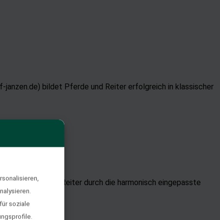
anzen.de) bildet Pferde und Reiter erfolgreich in klassischer
sonalisieren,
komforts für den Reiter durch die harmonisch eingepasste
nalysieren.
ür soziale
ngsprofile.