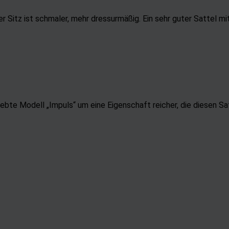
d Verbesserung der Angebote
 Sitz ist schmaler, mehr dressurmäßig. Ein sehr guter Sattel m
uzierter Daten zur Auswahl von Inhalten
res:
nauer Standortdaten
chaften zur Identifikation aktiv abfragen
ebte Modell „Impuls“ um eine Eigenschaft reicher, die diesen Sa