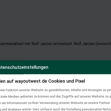
ammenarbeit mit Rolf Janzen entwickelt. Rolf Janzen (www.rolf-j
tenschutzeinstellungen
en auf wayoutwest.de Cookies und Pixel
eie Funktion unserer Website zu gewährleisten, Inhalte und Anzeigen zu per
ielseitig einsetzbaren El Campos mit einer Aufwertung des Sitz
oziale Medien anbieten zu können und die Zugriffe auf unserer Website zu a
ir Informationen zu Ihrer Verwendung unserer Website an unsere Partner f
und Analysen weiter. Dies umfasst auch die Erstellung pseudonymer Nutzu