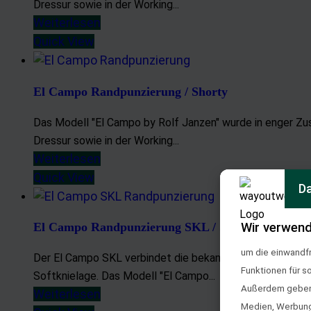
Dressur sowie in der Working...
Weiterlesen
Quick View
El Campo Randpunzierung / Shorty
Das Modell "El Campo by Rolf Janzen" wurde in enger Zus
Dressur sowie in der Working...
Weiterlesen
Quick View
Da
Wir verwend
El Campo Randpunzierung SKL / Shorty
um die einwandfr
Der El Campo SKL verbindet die bekannten Vorzüge des v
Funktionen für s
Softknielage. Das Modell "El Campo...
Außerdem geben w
Weiterlesen
Medien, Werbung 