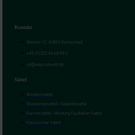
Kontakt
Westen 12, 42855 Remscheid
+49 (0)202 94 68 99 0
oli@wayoutwest.de
Sättel
Westernsattel
Wanderreitsattel / Geländesattel
Barocksattel / Working Equitation Sattel
Klassischer Sattel