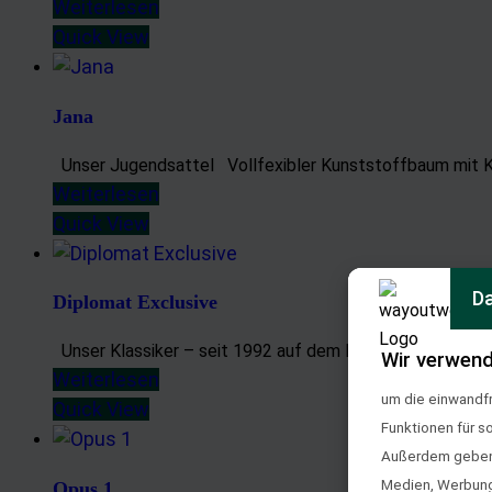
Weiterlesen
Quick View
Jana
Unser Jugendsattel Vollfexibler Kunststoffbaum mit K
Weiterlesen
Quick View
Da
Diplomat Exclusive
Unser Klassiker – seit 1992 auf dem Markt. Preis ab 3 
Wir verwend
Weiterlesen
um die einwandfr
Quick View
Funktionen für s
Außerdem geben w
Medien, Werbung 
Opus 1