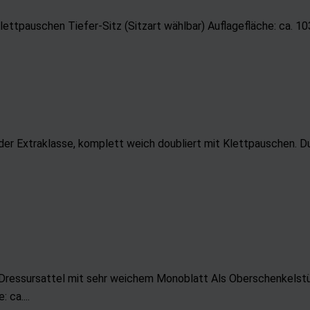
tpauschen Tiefer-Sitz (Sitzart wählbar) Auflagefläche: ca. 1
 der Extraklasse, komplett weich doubliert mit Klettpauschen. Du
 Dressursattel mit sehr weichem Monoblatt Als Oberschenkelst
 ca....