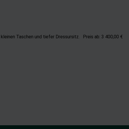
d Verbesserung der Angebote
uzierter Daten zur Auswahl von Inhalten
res:
nauer Standortdaten
n kleinen Taschen und tiefer Dressursitz. Preis ab: 3 400,00 €
chaften zur Identifikation aktiv abfragen