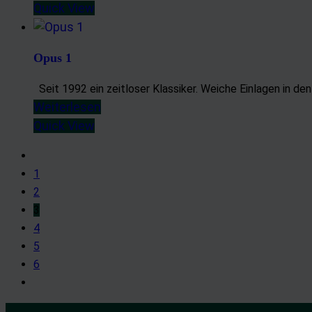
Quick View
Entwicklung un
Verwendung red
Besondere Featu
Opus 1
Verwendung ge
Seit 1992 ein zeitloser Klassiker. Weiche Einlagen in de
Endgeräteeigens
Weiterlesen
Quick View
1
2
3
4
5
6