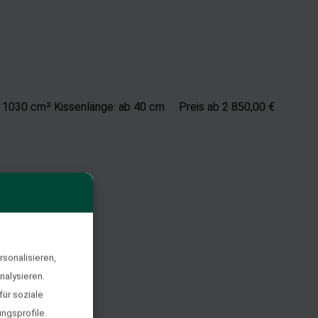
. 1030 cm² Kissenlänge: ab 40 cm Preis ab 2 850,00 €
sonalisieren,
nalysieren.
ür soziale
ngsprofile.