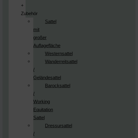
+
Zubehör
Sattel
mit
großer
Auflagefläche
Westernsattel
Wanderreitsattel
/
Geländesattel
Barocksattel
/
Working
Equitation
Sattel
Dressursattel
/