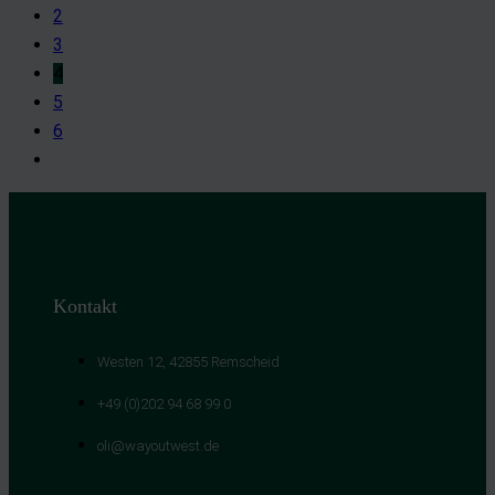
2
3
4
5
6
Kontakt
Westen 12, 42855 Remscheid
+49 (0)202 94 68 99 0
oli@wayoutwest.de