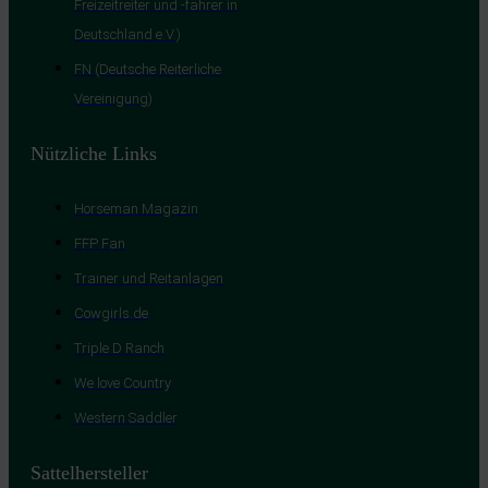
Freizeitreiter und -fahrer in
Deutschland e.V.)
FN (Deutsche Reiterliche
Vereinigung)
Nützliche Links
Horseman Magazin
FFP Fan
Trainer und Reitanlagen
Cowgirls.de
Triple D Ranch
We love Country
Western Saddler
Sattelhersteller