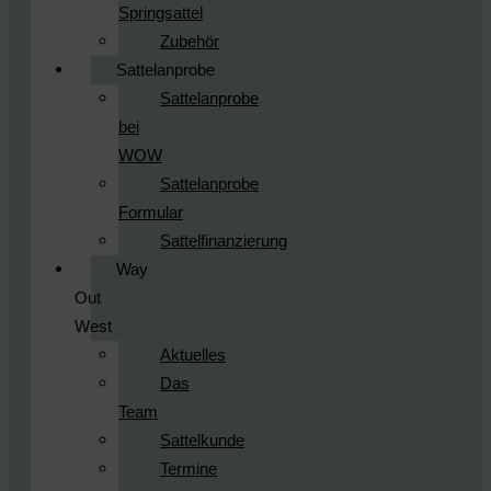
Springsattel
Zubehör
Sattelanprobe
Sattelanprobe
bei
WOW
Sattelanprobe
Formular
Sattelfinanzierung
Way
Out
West
Aktuelles
Das
Team
Sattelkunde
Termine