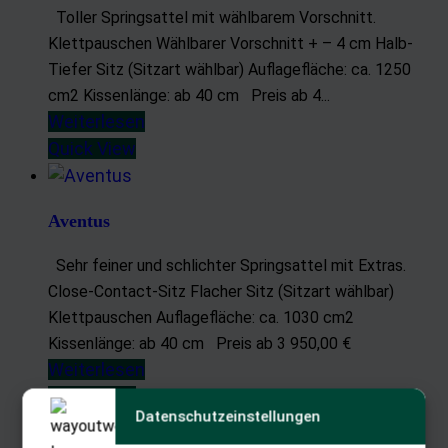
Toller Springsattel mit wählbarem Vorschnitt.
Klettpauschen Wählbarer Vorschnitt + – 4 cm Halb-
Tiefer Sitz (Sitzart wählbar) Auflagefläche: ca. 1250
cm2 Kissenlänge: ab 40 cm Preis ab 4...
Weiterlesen
Quick View
Aventus
Sehr feiner und schlichter Springsattel mit Extras.
Close-Contact-Sitz Flacher Sitz (Sitzart wählbar)
Klettpauschen Auflagefläche: ca. 1030 cm2
Kissenlänge: ab 40 cm Preis ab 3 950,00 €
Weiterlesen
Quick View
Datenschutzeinstellungen