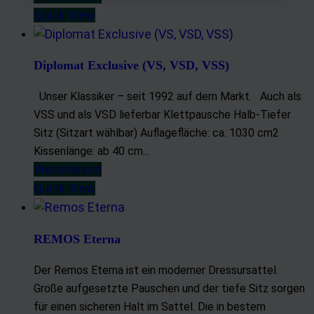
Quick View
Verwendung von Profilen zur Auswahl personalisierter Werbung
Erstellung von Profilen zur Personalisierung von Inhalten
Verwendung von Profilen zur Auswahl personalisierter Inhalte
Diplomat Exclusive (VS, VSD, VSS)
Messung der Werbeleistung
Messung der Performance von Inhalten
Unser Klassiker – seit 1992 auf dem Markt. Auch als
Analyse von Zielgruppen durch Statistiken oder Kombinationen
VSS und als VSD lieferbar Klettpausche Halb-Tiefer
von Daten aus verschiedenen Quellen
Sitz (Sitzart wählbar) Auflagefläche: ca. 1030 cm2
Entwicklung und Verbesserung der Angebote
Kissenlänge: ab 40 cm...
Verwendung reduzierter Daten zur Auswahl von Inhalten
Weiterlesen
Quick View
Besondere Features:
Verwendung genauer Standortdaten
Endgeräteeigenschaften zur Identifikation aktiv abfragen
REMOS Eterna
Der Remos Eterna ist ein moderner Dressursattel.
Große aufgesetzte Pauschen und der tiefe Sitz sorgen
für einen sicheren Halt im Sattel. Die in bestem