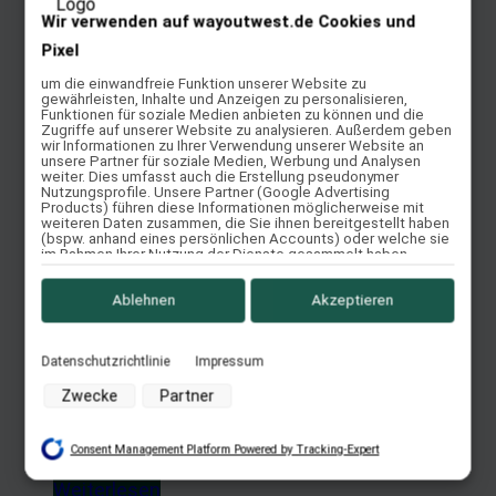
Wir verwenden auf wayoutwest.de Cookies und
Platinum
Pixel
Sehr feiner und hochfunktioneller Springsattel.
um die einwandfreie Funktion unserer Website zu
gewährleisten, Inhalte und Anzeigen zu personalisieren,
Close-Contact-Sitz Flacher Sitz (Sitzart wählbar)
Funktionen für soziale Medien anbieten zu können und die
Klettpauschen Auflagefläche: ca. 1030 cm²
Zugriffe auf unserer Website zu analysieren. Außerdem geben
wir Informationen zu Ihrer Verwendung unserer Website an
Kissenlänge: ab 40 cm Preis ab 3 650,00 €
unsere Partner für soziale Medien, Werbung und Analysen
weiter. Dies umfasst auch die Erstellung pseudonymer
Weiterlesen
Nutzungsprofile. Unsere Partner (Google Advertising
Products) führen diese Informationen möglicherweise mit
Quick View
weiteren Daten zusammen, die Sie ihnen bereitgestellt haben
(bspw. anhand eines persönlichen Accounts) oder welche sie
im Rahmen Ihrer Nutzung der Dienste gesammelt haben
(bspw. Nutzungsdaten anderer Geräte). Ihre Einwilligung zur
Nutzung von Cookies und Pixeln können Sie jederzeit
Passion
widerrufen, indem Sie auf den Datenschutz-Button links unten
Ablehnen
Akzeptieren
klicken und dort die entsprechenden Anpassungen
vornehmen.
Schöner Sattel mit Applikationen im Sattelblatt. Ein
Datenschutzrichtlinie
Impressum
Zwecke der Datenverarbeitung durch unsere Partner:
hervorragender Dressursattel mit Barock-Touch. Sehr
Zwecke
Partner
großer, pferdeschonende Auflagefläche, Sitz dicht am
Speichern von oder Zugriff auf Informationen auf einem
Pferd und eine deutlich definierte Pausche machen
Endgerät
Consent Management Platform Powered by Tracking-Expert
diesen Sattel zu etwas...
Verwendung reduzierter Daten zur Auswahl von Werbeanzeigen
Weiterlesen
Erstellung von Profilen für personalisierte Werbung