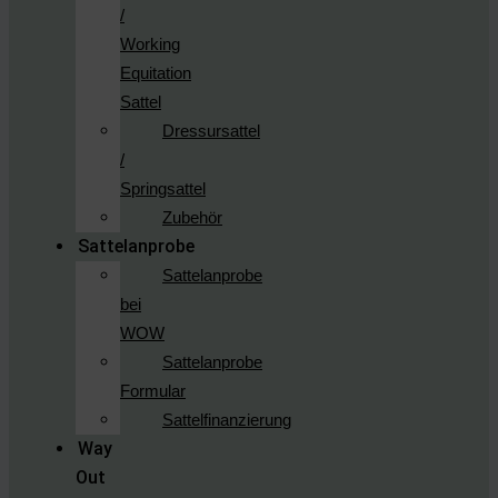
/
Working
Equitation
Sattel
Dressursattel
/
Springsattel
Zubehör
Sattelanprobe
Sattelanprobe
bei
WOW
Sattelanprobe
Formular
Sattelfinanzierung
Way
Out