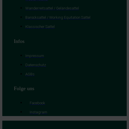
Wanderreitsattel / Geländesattel
Barocksattel / Working Equitation Sattel
Klassischer Sattel
Infos
Impressum
Datenschutz
AGBs
Folge uns
Facebook
Instagram