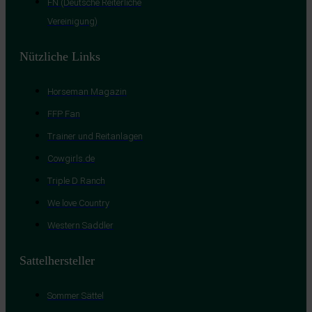
FN (Deutsche Reiterliche
Vereinigung)
Nützliche Links
Horseman Magazin
FFP Fan
Trainer und Reitanlagen
Cowgirls.de
Triple D Ranch
We love Country
Western Saddler
Sattelhersteller
Sommer Sättel