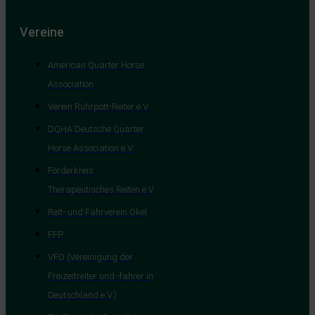
Vereine
American Quarter Horse
Association
Verein Ruhrpott-Reiter e.V.
DQHA Deutsche Quarter
Horse Association e.V.
Förderkreis
Therapeutisches Reiten e.V.
Reit- und Fahrverein Okel
FFP
VFD (Vereinigung der
Freizeitreiter und -fahrer in
Deutschland e.V.)