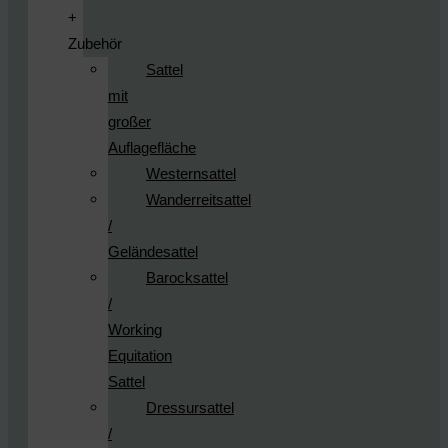
+
Zubehör
Sattel
mit
großer
Auflagefläche
Westernsattel
Wanderreitsattel
/
Geländesattel
Barocksattel
/
Working
Equitation
Sattel
Dressursattel
/