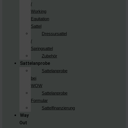
/
Working
Equitation
Sattel
Dressursattel
/
Springsattel
Zubehör
Sattelanprobe
Sattelanprobe
bei
WOW
Sattelanprobe
Formular
Sattelfinanzierung
Way
Out