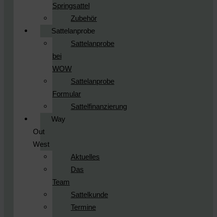
Springsattel
Zubehör
Sattelanprobe
Sattelanprobe
bei
WOW
Sattelanprobe
Formular
Sattelfinanzierung
Way
Out
West
Aktuelles
Das
Team
Sattelkunde
Termine