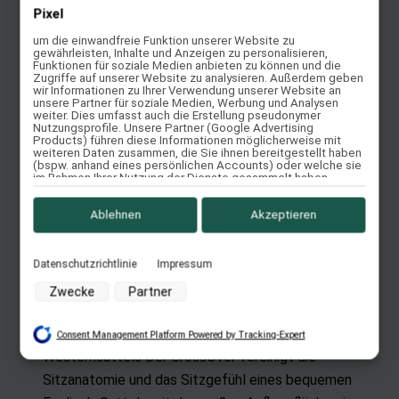
CrossOver Barock
Pixel
um die einwandfreie Funktion unserer Website zu
Bewertet mit
5.00
von 5
gewährleisten, Inhalte und Anzeigen zu personalisieren,
Funktionen für soziale Medien anbieten zu können und die
Der Barocksattel mit der Auflagefläche eines
Zugriffe auf unserer Website zu analysieren. Außerdem geben
Westernsattels Der CrossOver Barock vereinigt die
wir Informationen zu Ihrer Verwendung unserer Website an
unsere Partner für soziale Medien, Werbung und Analysen
Sitzanatomie, das Sitzgefühl und die Optik eines
weiter. Dies umfasst auch die Erstellung pseudonymer
Nutzungsprofile. Unsere Partner (Google Advertising
Bequemen Barock-Sattels mit der großen
Products) führen diese Informationen möglicherweise mit
weiteren Daten zusammen, die Sie ihnen bereitgestellt haben
Auflagefläche eines Westernsattels. Er ist der...
(bspw. anhand eines persönlichen Accounts) oder welche sie
im Rahmen Ihrer Nutzung der Dienste gesammelt haben
Weiterlesen
(bspw. Nutzungsdaten anderer Geräte). Ihre Einwilligung zur
Nutzung von Cookies und Pixeln können Sie jederzeit
Quick View
widerrufen, indem Sie auf den Datenschutz-Button links unten
Ablehnen
Akzeptieren
klicken und dort die entsprechenden Anpassungen
vornehmen.
Datenschutzrichtlinie
Impressum
Zwecke der Datenverarbeitung durch unsere Partner:
CrossOver Equitation
Zwecke
Partner
Speichern von oder Zugriff auf Informationen auf einem
Bewertet mit
5.00
von 5
Endgerät
Der Englischsattel mit der Auflagefläche eines
Consent Management Platform Powered by Tracking-Expert
Verwendung reduzierter Daten zur Auswahl von Werbeanzeigen
Westernsattels Der CrossOver vereinigt die
Erstellung von Profilen für personalisierte Werbung
Sitzanatomie und das Sitzgefühl eines bequemen
Verwendung von Profilen zur Auswahl personalisierter Werbung