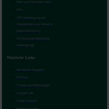
Reit- und Fahrverein Okel
FFP
VFD (Vereinigung der
Freizeitreiter und -fahrer in
Deutschland e.V.)
FN (Deutsche Reiterliche
Vereinigung)
Nützliche Links
Horseman Magazin
FFP Fan
Trainer und Reitanlagen
Cowgirls.de
Triple D Ranch
We love Country