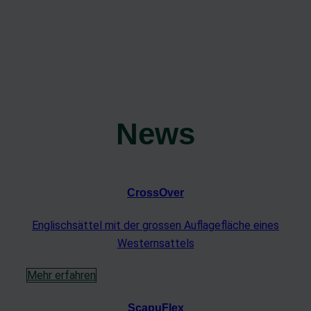
News
CrossOver
Englischsättel mit der grossen Auflagefläche eines
Westernsattels
Mehr erfahren
ScapuFlex