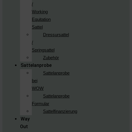
/
Working
Equitation
Sattel
Dressursattel
/
Springsattel
Zubehör
Sattelanprobe
Sattelanprobe
bei
WOW
Sattelanprobe
Formular
Sattelfinanzierung
Way
Out