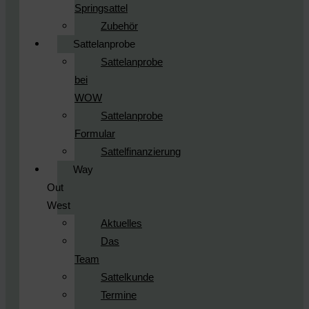
Springsattel
Zubehör
Sattelanprobe
Sattelanprobe
bei
WOW
Sattelanprobe
Formular
Sattelfinanzierung
Way
Out
West
Aktuelles
Das
Team
Sattelkunde
Termine