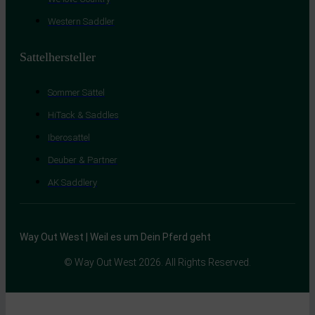
Western Saddler
Sattelhersteller
Sommer Sättel
HiTack & Saddles
Iberosattel
Deuber & Partner
AK Saddlery
Way Out West | Weil es um Dein Pferd geht
© Way Out West 2026. All Rights Reserved.