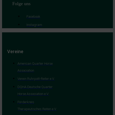
Folge uns
Facebook
Instagram
Vereine
American Quarter Horse
Association
Verein Ruhrpott-Reiter e.V.
DQHA Deutsche Quarter
Horse Association e.V.
Förderkreis
Therapeutisches Reiten e.V.