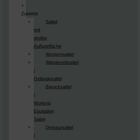
+
Zubehör
Sattel
mit
großer
Auflagefläche
Westernsattel
Wanderreitsattel
/
Geländesattel
Barocksattel
/
Working
Equitation
Sattel
Dressursattel
/