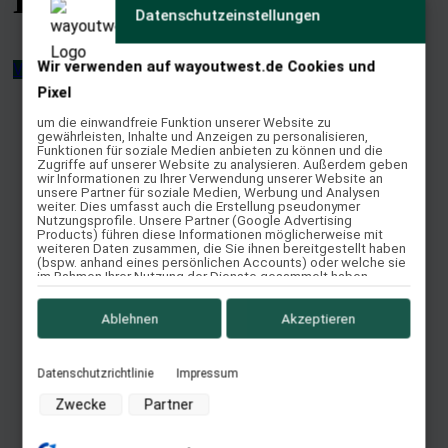
Datenschutzeinstellungen
Wir verwenden auf wayoutwest.de Cookies und
Video Sattelanprobe ansehen
Wann passt ein Sattel?
Pixel
um die einwandfreie Funktion unserer Website zu
gewährleisten, Inhalte und Anzeigen zu personalisieren,
Funktionen für soziale Medien anbieten zu können und die
Zugriffe auf unserer Website zu analysieren. Außerdem geben
wir Informationen zu Ihrer Verwendung unserer Website an
unsere Partner für soziale Medien, Werbung und Analysen
weiter. Dies umfasst auch die Erstellung pseudonymer
Nutzungsprofile. Unsere Partner (Google Advertising
Products) führen diese Informationen möglicherweise mit
weiteren Daten zusammen, die Sie ihnen bereitgestellt haben
(bspw. anhand eines persönlichen Accounts) oder welche sie
im Rahmen Ihrer Nutzung der Dienste gesammelt haben
(bspw. Nutzungsdaten anderer Geräte). Ihre Einwilligung zur
Nutzung von Cookies und Pixeln können Sie jederzeit
widerrufen, indem Sie auf den Datenschutz-Button links unten
Ablehnen
Akzeptieren
klicken und dort die entsprechenden Anpassungen
vornehmen.
Datenschutzrichtlinie
Impressum
Zwecke der Datenverarbeitung durch unsere Partner:
Zwecke
Partner
Speichern von oder Zugriff auf Informationen auf einem
Endgerät