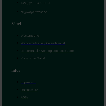
+49 (0)202 94 68 99 0
oli@wayoutwest.de
Sättel
Westernsattel
Wanderreitsattel / Geländesattel
Barocksattel / Working Equitation Sattel
Klassischer Sattel
Infos
Impressum
Datenschutz
AGBs