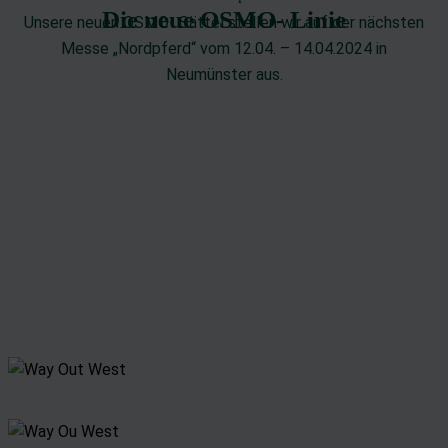
Die neue OSMO- Linie
Unsere neuen OSMO- Sättel stellen wir auf der nächsten
Messe „Nordpferd“ vom 12.04. – 14.04.2024 in
Neumünster aus.