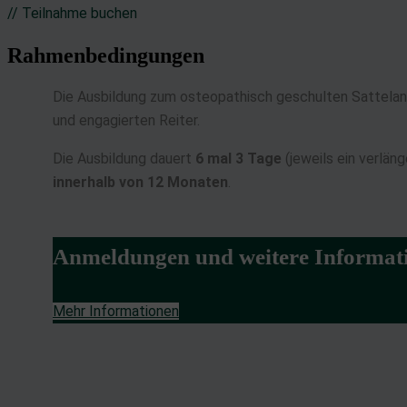
Entwicklung un
// Teilnahme buchen
Verwendung red
Rahmenbedingungen
Besondere Featu
Die Ausbildung zum osteopathisch geschulten Sattelanpas
Verwendung ge
und engagierten Reiter.
Endgeräteeigens
Die Ausbildung dauert
6 mal 3 Tage
(jeweils ein verlä
innerhalb von 12 Monaten
.
Anmeldungen und weitere Informati
Mehr Informationen