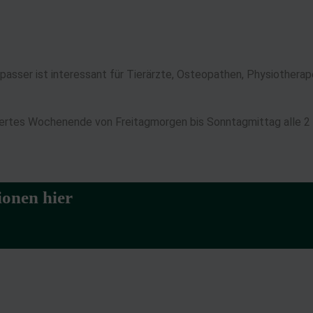
d Verbesserung der Angebote
uzierter Daten zur Auswahl von Inhalten
res:
ser ist interessant für Tierärzte, Osteopathen, Physiotherapeute
nauer Standortdaten
chaften zur Identifikation aktiv abfragen
ngertes Wochenende von Freitagmorgen bis Sonntagmittag alle 
onen hier