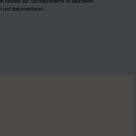
n Einfluss auf Sattelprobleme zu beurteilen.
en und dokumentieren.