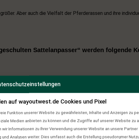
größer. Aber auch die Vielfalt der Pferderassen und ihre indivi
 geschulten Sattelanpasser“ werden folgende K
Pferdes
tenschutzeinstellungen
ck auf Sattellage und Sattelprobleme
und Fähigkeiten des Reiters
en auf wayoutwest.de Cookies und Pixel
n Eignung für die unterschiedlichen Nutzungsformen. (Dressur-, 
eie Funktion unserer Website zu gewährleisten, Inhalte und Anzeigen zu per
oziale Medien anbieten zu können und die Zugriffe auf unserer Website zu a
peziellen Pferd unter Berücksichtigung der individuellen Nutzun
ir Informationen zu Ihrer Verwendung unserer Website an unsere Partner f
he Arbeit des osteopathisch geschulten Sattelanpassers relevan
und Analysen weiter. Dies umfasst auch die Erstellung pseudonymer Nutzu