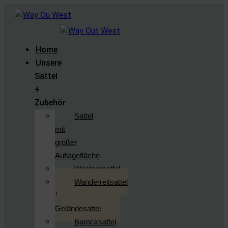
Home
Unsere
Sättel
+
Zubehör
Sattel
mit
großer
Auflagefläche
Westernsattel
Wanderreitsattel
/
Geländesattel
Barocksattel