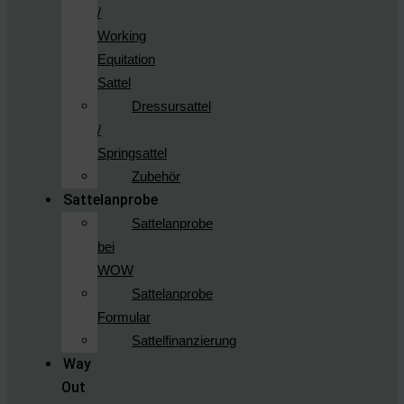
/
Working
Equitation
Sattel
Dressursattel
/
Springsattel
Zubehör
Sattelanprobe
Sattelanprobe
bei
WOW
Sattelanprobe
Formular
Sattelfinanzierung
Way
Out