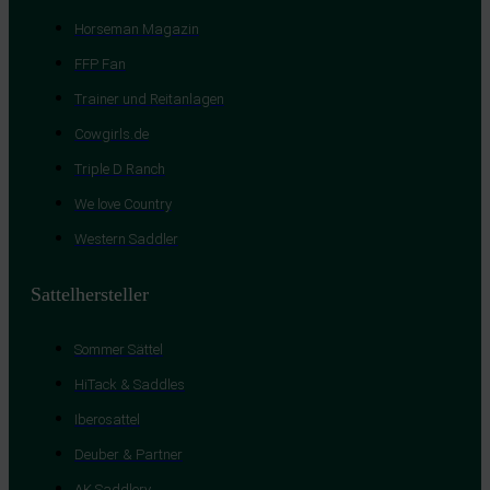
Horseman Magazin
FFP Fan
Trainer und Reitanlagen
Cowgirls.de
Triple D Ranch
We love Country
Western Saddler
Sattelhersteller
Sommer Sättel
HiTack & Saddles
Iberosattel
Deuber & Partner
AK Saddlery