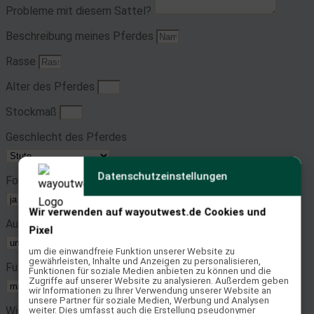
Probleme mit diesem Sattel?
Beschreibung meines Pferdes
Rasse
Alter des Pferdes
Stockmaß
Geschlecht des Pferdes
Datenschutzeinstellungen
Fohlen gehabt
Wir verwenden auf wayoutwest.de Cookies und
Ausbildungsstand des Pferdes
Pixel
um die einwandfreie Funktion unserer Website zu
gewährleisten, Inhalte und Anzeigen zu personalisieren,
Futterzustand
Funktionen für soziale Medien anbieten zu können und die
Zugriffe auf unserer Website zu analysieren. Außerdem geben
wir Informationen zu Ihrer Verwendung unserer Website an
unsere Partner für soziale Medien, Werbung und Analysen
Widerrist
weiter. Dies umfasst auch die Erstellung pseudonymer