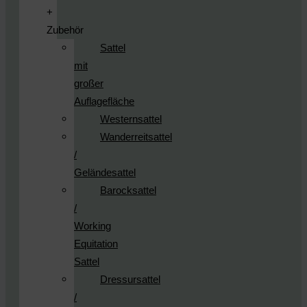
+
Zubehör
Sattel
mit
großer
Auflagefläche
Westernsattel
Wanderreitsattel
/
Geländesattel
Barocksattel
/
Working
Equitation
Sattel
Dressursattel
/