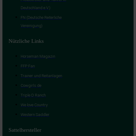
Deutschland e.V.)
FN (Deutsche Reiterliche
Vereinigung)
Nützliche Links
Horseman Magazin
FFP Fan
Trainer und Reitanlagen
Cowgirls.de
Triple D Ranch
We love Country
Western Saddler
Sattelhersteller