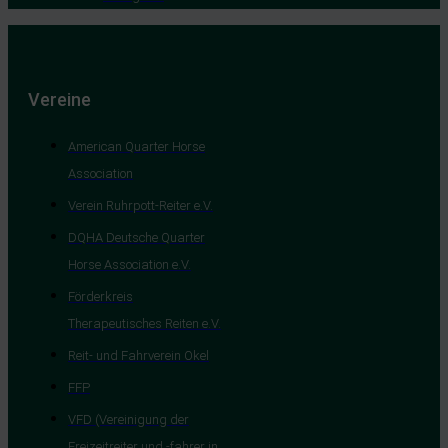
Vereine
American Quarter Horse
Association
Verein Ruhrpott-Reiter e.V.
DQHA Deutsche Quarter
Horse Association e.V.
Förderkreis
Therapeutisches Reiten e.V.
Reit- und Fahrverein Okel
FFP
VFD (Vereinigung der
Freizeitreiter und -fahrer in