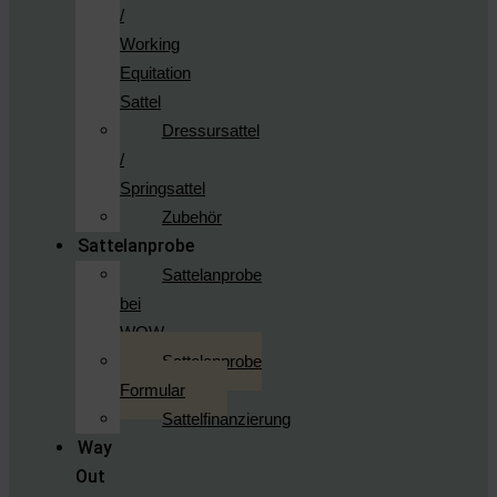
/
Working
Equitation
Sattel
Dressursattel
/
Springsattel
Zubehör
Sattelanprobe
Sattelanprobe
bei
WOW
Sattelanprobe
Formular
Sattelfinanzierung
Way
Out