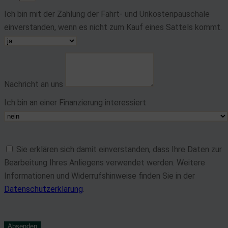
von Daten aus verschiedenen Quellen
Ich bin mit der Zahlung der Fahrt- und Unkostenpauschale
Entwicklung und Verbesserung der Angebote
einverstanden, wenn es nicht zum Kauf eines Sattels kommt.
Verwendung reduzierter Daten zur Auswahl von Inhalten
Besondere Features:
Verwendung genauer Standortdaten
Nachricht an uns
Endgeräteeigenschaften zur Identifikation aktiv abfragen
Ich bin an einer Finanzierung interessiert
Sie erklären sich damit einverstanden, dass Ihre Daten zur
Bearbeitung Ihres Anliegens verwendet werden. Weitere
Informationen und Widerrufshinweise finden Sie in der
Datenschutzerklärung
.
Absenden