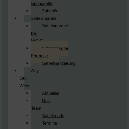
Springsattel
Zubehör
Sattelanprobe
Sattelanprobe
bei
WOW
Sattelanprobe
Formular
Sattelfinanzierung
Way
Out
West
Aktuelles
Das
Team
Sattelkunde
Termine