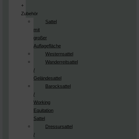
+
Zubehör
Sattel
mit
großer
Auflagefläche
Westernsattel
Wanderreitsattel
/
Geländesattel
Barocksattel
/
Working
Equitation
Sattel
Dressursattel
/