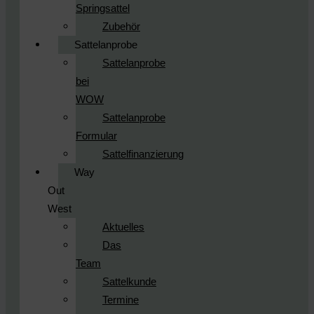
Springsattel
Zubehör
Sattelanprobe
Sattelanprobe
bei
WOW
Sattelanprobe
Formular
Sattelfinanzierung
Way
Out
West
Aktuelles
Das
Team
Sattelkunde
Termine