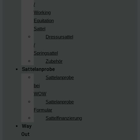
/
Working
Equitation
Sattel
Dressursattel
/
Springsattel
Zubehör
Sattelanprobe
Sattelanprobe
bei
WOW
Sattelanprobe
Formular
Sattelfinanzierung
Way
Out