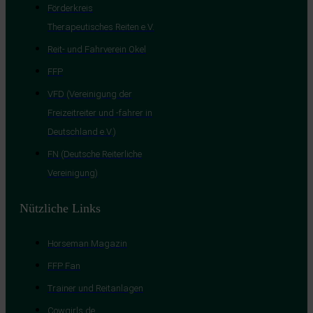
Förderkreis
Therapeutisches Reiten e.V.
Reit- und Fahrverein Okel
FFP
VFD (Vereinigung der
Freizeitreiter und -fahrer in
Deutschland e.V.)
FN (Deutsche Reiterliche
Vereinigung)
Nützliche Links
Horseman Magazin
FFP Fan
Trainer und Reitanlagen
Cowgirls.de