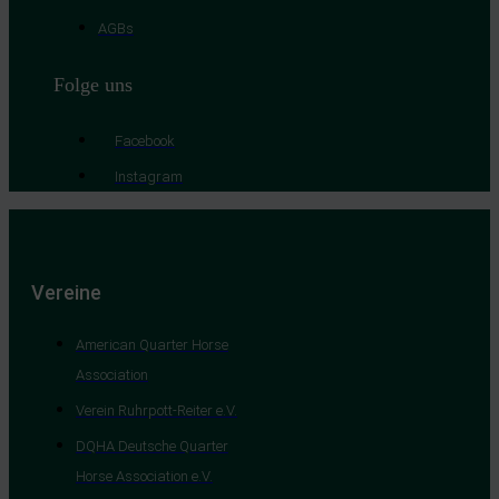
AGBs
Folge uns
Facebook
Instagram
Vereine
American Quarter Horse
Association
Verein Ruhrpott-Reiter e.V.
DQHA Deutsche Quarter
Horse Association e.V.