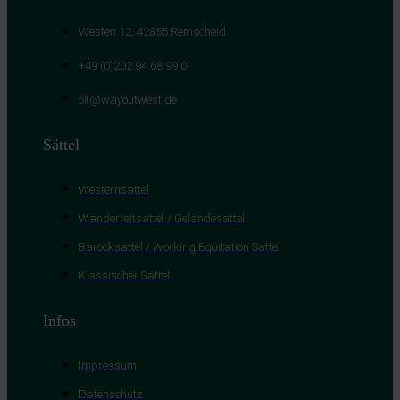
Westen 12, 42855 Remscheid
+49 (0)202 94 68 99 0
oli@wayoutwest.de
Sättel
Westernsattel
Wanderreitsattel / Geländesattel
Barocksattel / Working Equitation Sattel
Klassischer Sattel
Infos
Impressum
Datenschutz