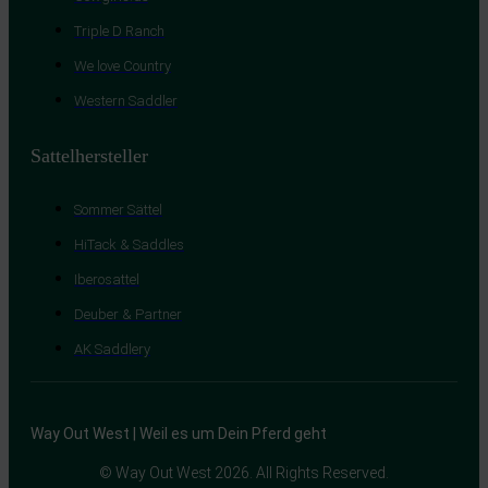
Triple D Ranch
We love Country
Western Saddler
Sattelhersteller
Sommer Sättel
HiTack & Saddles
Iberosattel
Deuber & Partner
AK Saddlery
Way Out West | Weil es um Dein Pferd geht
© Way Out West 2026. All Rights Reserved.