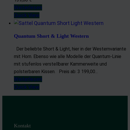
Analyse von Zielgruppen durch Statistiken oder Kombinationen
Weiterlesen
von Daten aus verschiedenen Quellen
Quick View
Entwicklung und Verbesserung der Angebote
Verwendung reduzierter Daten zur Auswahl von Inhalten
Besondere Features:
Quantum Short & Light Western
Verwendung genauer Standortdaten
Der beliebte Short & Light, hier in der Westernvariante
Endgeräteeigenschaften zur Identifikation aktiv abfragen
mit Horn. Ebenso wie alle Modelle der Quantum-Linie
mit stufenlos verstellbarer Kammerweite und
polsterbaren Kissen. Preis ab: 3 199,00...
Weiterlesen
Quick View
Kontakt