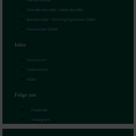
Westernsattel
Besondere Features:
Wanderreitsattel / Geländesattel
Verwendung genauer Standortdaten
Barocksattel / Working Equitation Sattel
Endgeräteeigenschaften zur Identifikation aktiv abfragen
Klassischer Sattel
Infos
Impressum
Datenschutz
AGBs
Folge uns
Facebook
Instagram