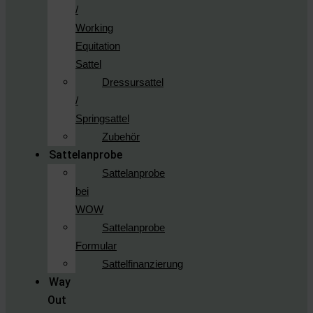
/
Working
Equitation
Sattel
Dressursattel
/
Springsattel
Zubehör
Sattelanprobe
Sattelanprobe
bei
WOW
Sattelanprobe
Formular
Sattelfinanzierung
Way
Out