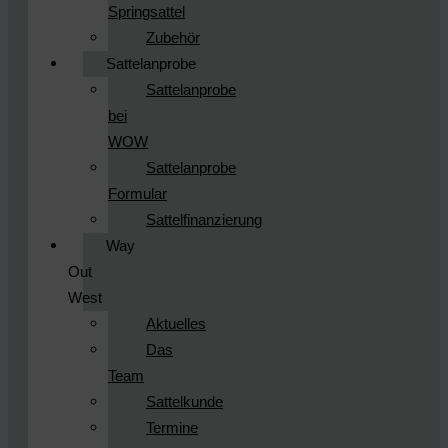
Springsattel
Zubehör
Sattelanprobe
Sattelanprobe
bei
WOW
Sattelanprobe
Formular
Sattelfinanzierung
Way
Out
West
Aktuelles
Das
Team
Sattelkunde
Termine