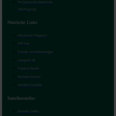
FN (Deutsche Reiterliche
Vereinigung)
Nützliche Links
Horseman Magazin
FFP Fan
Trainer und Reitanlagen
Cowgirls.de
Triple D Ranch
We love Country
Western Saddler
Sattelhersteller
Sommer Sättel