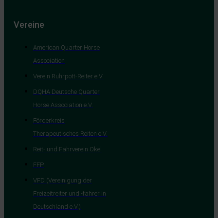
Vereine
American Quarter Horse
Association
Verein Ruhrpott-Reiter e.V.
DQHA Deutsche Quarter
Horse Association e.V.
Förderkreis
Therapeutisches Reiten e.V.
Reit- und Fahrverein Okel
FFP
VFD (Vereinigung der
Freizeitreiter und -fahrer in
Deutschland e.V.)