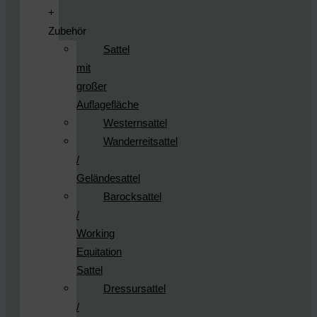
+
Zubehör
Sattel
mit
großer
Auflagefläche
Westernsattel
Wanderreitsattel
/
Geländesattel
Barocksattel
/
Working
Equitation
Sattel
Dressursattel
/