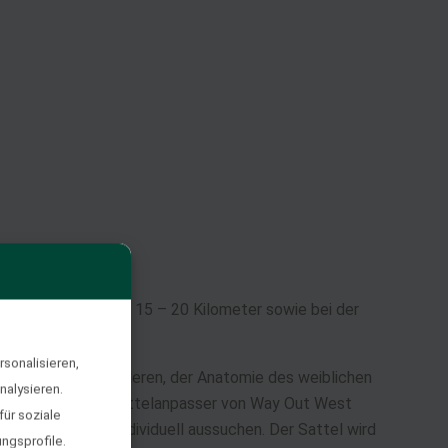
nierungsritte über 15 – 20 Kilometer sowie bei der
sonalisieren,
 durch einen schmaleren, der Anatomie des weiblichen
nalysieren.
hisch geschulten Sattelanpasser von Way Out West
ür soziale
ng des Sattels individuell aussuchen. Der Sattel wird
ngsprofile.