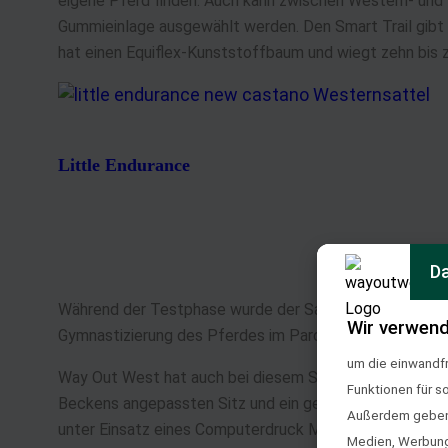
eigene Pferd finden. Auch kann zwischen Western- und 
Gummieinlage ausgewählt werden. Den Smart Trail gibt e
hat einen Equiflex-Kunststoffbaum und wiegt zehn bis
Little Endurance
Da
Während der Testphase wurde der Sattel im Rahmen von W
Wir verwend
Gymnastizierung des Pferdes im Parcours eingesetzt. Fü
um die einwandfr
Way Out West hat auch bei diesem Sattel sein „Ladies 
Funktionen für s
Beckens angepassten Sitz und ein geringeres Gewicht a
Außerdem geben w
unter Einsatz eines Computerdruck Messgerätes durchge
Medien, Werbung 