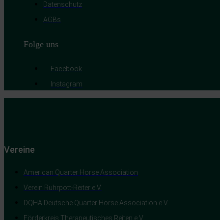
Datenschutz
AGBs
Folge uns
Facebook
Instagram
Vereine
American Quarter Horse Association
Verein Ruhrpott-Reiter e.V.
DQHA Deutsche Quarter Horse Association e.V.
Förderkreis Therapeutisches Reiten e.V.