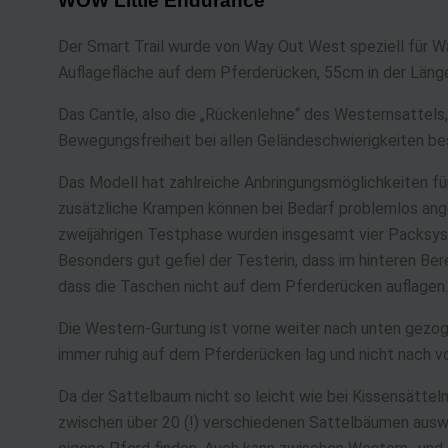
WOW Little Endurance
Der Smart Trail wurde von Way Out West speziell für Wan
Auflagefläche auf dem Pferderücken, 55cm in der Länge
Das Cantle, also die „Rückenlehne“ des Westernsattels,
Bewegungsfreiheit bei allen Geländeschwierigkeiten be
Das Modell hat zahlreiche Anbringungsmöglichkeiten fü
zusätzliche Krampen können bei Bedarf problemlos ang
zweijährigen Testphase wurden insgesamt vier Packsyst
Besonders gut gefiel der Testerin, dass im hinteren Ber
dass die Taschen nicht auf dem Pferderücken auflagen
Die Western-Gurtung ist vorne weiter nach unten gezog
immer ruhig auf dem Pferderücken lag und nicht nach v
Da der Sattelbaum nicht so leicht wie bei Kissensättel
zwischen über 20 (!) verschiedenen Sattelbäumen ausw