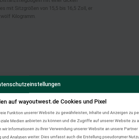
Distanzsteigbügeln mit einer dicken
s mit Sitzgrößen von 15,5 bis 16,5 Zoll, er
 zwölf Kilogramm.
tenschutzeinstellungen
anderritten bis zu 10 Tagen, täglichen Trainings- und Konditio
en auf wayoutwest.de Cookies und Pixel
r Westernturniere ist er nicht zugelassen, da dass Horn fehlt.
eie Funktion unserer Website zu gewährleisten, Inhalte und Anzeigen zu per
Konzept“ umgesetzt. Der Ladies Little Endurance zeichnet sich
oziale Medien anbieten zu können und die Zugriffe auf unserer Website zu a
us. Bei der Sattelanprobe vor Ort, die von einem der osteopat
ir Informationen zu Ihrer Verwendung unserer Website an unsere Partner f
führt wird, kann man sich dann Farbe, Punzierung und Ausstattu
und Analysen weiter. Dies umfasst auch die Erstellung pseudonymer Nutzu