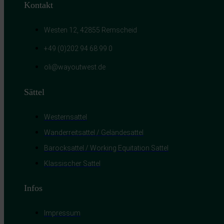
Kontakt
Entwicklung un
Verwendung red
Westen 12, 42855 Remscheid
Besondere Featu
+49 (0)202 94 68 99 0
Verwendung ge
oli@wayoutwest.de
Endgeräteeigens
Sättel
Westernsattel
Wanderreitsattel / Geländesattel
Barocksattel / Working Equitation Sattel
Klassischer Sattel
Infos
Impressum