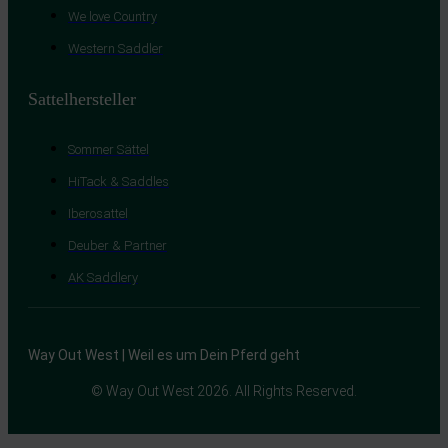
We love Country
Western Saddler
Sattelhersteller
Sommer Sättel
HiTack & Saddles
Iberosattel
Deuber & Partner
AK Saddlery
Way Out West | Weil es um Dein Pferd geht
© Way Out West 2026. All Rights Reserved.