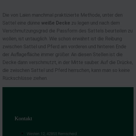
Die von Laien manchmal praktizierte Methode, unter den
Sattel eine dünne
weiße Decke
zu legen und nach dem
Verschmutzungsgrad die Passform des Sattels beurteilen zu
wollen, ist untauglich. Wie schon erwähnt ist die Reibung
zwischen Sattel und Pferd am vorderen und hinteren Ende
der Auflagefläche immer größer. An diesen Stellen ist die
Decke dann verschmutzt, in der Mitte sauber. Auf die Drücke,
die zwischen Sattel und Pferd herrschen, kann man so keine
Rückschlüsse ziehen.
Kontakt
Westen 12, 42855 Remscheid