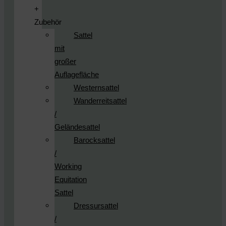
+
Zubehör
Sattel
mit
großer
Auflagefläche
Westernsattel
Wanderreitsattel
/
Geländesattel
Barocksattel
/
Working
Equitation
Sattel
Dressursattel
/