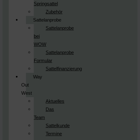
Springsattel
Zubehör
Sattelanprobe
Sattelanprobe
bei
WOW
Sattelanprobe
Formular
Sattelfinanzierung
Way
Out
West
Aktuelles
Das
Team
Sattelkunde
Termine