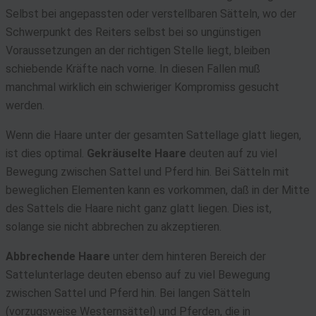
Selbst bei angepassten oder verstellbaren Sätteln, wo der
von Daten aus verschiedenen Quellen
Schwerpunkt des Reiters selbst bei so ungünstigen
Entwicklung und Verbesserung der Angebote
Voraussetzungen an der richtigen Stelle liegt, bleiben
Verwendung reduzierter Daten zur Auswahl von Inhalten
schiebende Kräfte nach vorne. In diesen Fallen muß
Besondere Features:
manchmal wirklich ein schwieriger Kompromiss gesucht
Verwendung genauer Standortdaten
werden.
Endgeräteeigenschaften zur Identifikation aktiv abfragen
Wenn die Haare unter der gesamten Sattellage glatt liegen,
ist dies optimal.
Gekräuselte Haare
deuten auf zu viel
Bewegung zwischen Sattel und Pferd hin. Bei Sätteln mit
beweglichen Elementen kann es vorkommen, daß in der Mitte
des Sattels die Haare nicht ganz glatt liegen. Dies ist,
solange sie nicht abbrechen zu akzeptieren.
Abbrechende Haare
unter dem hinteren Bereich der
Sattelunterlage deuten ebenso auf zu viel Bewegung
zwischen Sattel und Pferd hin. Bei langen Sätteln
(vorzugsweise Westernsättel) und Pferden, die in