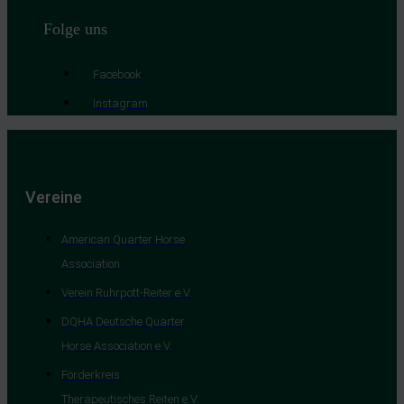
Folge uns
Facebook
Instagram
Vereine
American Quarter Horse
Association
Verein Ruhrpott-Reiter e.V.
DQHA Deutsche Quarter
Horse Association e.V.
Förderkreis
Therapeutisches Reiten e.V.