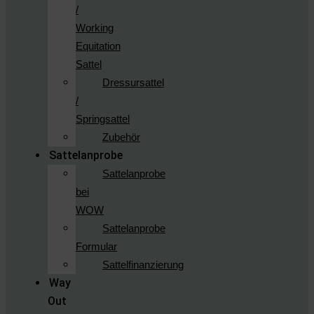
/
Working
Equitation
Sattel
Dressursattel
/
Springsattel
Zubehör
Sattelanprobe
Sattelanprobe
bei
WOW
Sattelanprobe
Formular
Sattelfinanzierung
Way
Out