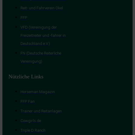
Reit- und Fahrverein Okel
FFP
VFD (Vereinigung der
Freizeitreiter und -fahrer in
Deutschland e.V.)
FN (Deutsche Reiterliche
Vereinigung)
Nützliche Links
Horseman Magazin
FFP Fan
Trainer und Reitanlagen
Cowgirls.de
Triple D Ranch