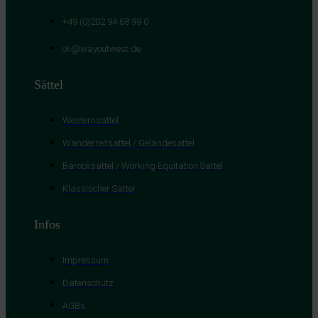
+49 (0)202 94 68 99 0
oli@wayoutwest.de
Sättel
Westernsattel
Wanderreitsattel / Geländesattel
Barocksattel / Working Equitation Sattel
Klassischer Sattel
Infos
Impressum
Datenschutz
AGBs