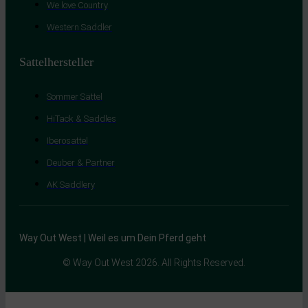
We love Country
Western Saddler
Sattelhersteller
Sommer Sättel
HiTack & Saddles
Iberosattel
Deuber & Partner
AK Saddlery
Way Out West | Weil es um Dein Pferd geht
© Way Out West 2026. All Rights Reserved.