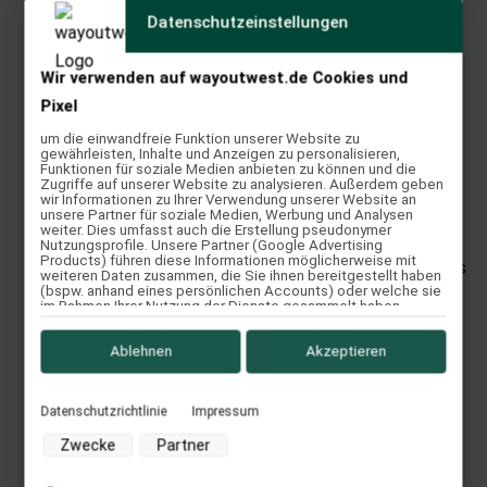
Datenschutzeinstellungen
Die Vorteile des Pro Balance-Sitzes umgesetzt in
einem Ranch Riding Sattel. Preis: ab 4 530,00 €
Wir verwenden auf wayoutwest.de Cookies und
Weiterlesen
Pixel
Quick View
um die einwandfreie Funktion unserer Website zu
gewährleisten, Inhalte und Anzeigen zu personalisieren,
Funktionen für soziale Medien anbieten zu können und die
Zugriffe auf unserer Website zu analysieren. Außerdem geben
Round Reiner
wir Informationen zu Ihrer Verwendung unserer Website an
unsere Partner für soziale Medien, Werbung und Analysen
weiter. Dies umfasst auch die Erstellung pseudonymer
Bewertet mit
5.00
von 5
Nutzungsprofile. Unsere Partner (Google Advertising
Products) führen diese Informationen möglicherweise mit
Kurzer Reiningsattel mit abgerundeten Skirts, die das
weiteren Daten zusammen, die Sie ihnen bereitgestellt haben
(bspw. anhand eines persönlichen Accounts) oder welche sie
Pferd gut umschließen und den Sattel dadurch ruhig
im Rahmen Ihrer Nutzung der Dienste gesammelt haben
(bspw. Nutzungsdaten anderer Geräte). Ihre Einwilligung zur
und sicher auf dem Pferd liegen lassen. Für kurze und
Nutzung von Cookies und Pixeln können Sie jederzeit
widerrufen, indem Sie auf den Datenschutz-Button links unten
kleinere Pferde sehr gut...
Ablehnen
Akzeptieren
klicken und dort die entsprechenden Anpassungen
Weiterlesen
vornehmen.
Quick View
Datenschutzrichtlinie
Impressum
Zwecke der Datenverarbeitung durch unsere Partner:
Zwecke
Partner
Speichern von oder Zugriff auf Informationen auf einem
Endgerät