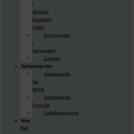
/
Working
Equitation
Sattel
Dressursattel
/
Springsattel
Zubehör
Sattelanprobe
Sattelanprobe
bei
WOW
Sattelanprobe
Formular
Sattelfinanzierung
Way
Out