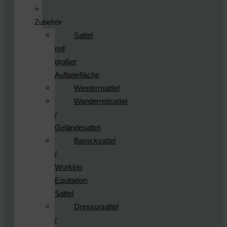
+
Zubehör
Sattel
mit
großer
Auflagefläche
Westernsattel
Wanderreitsattel
/
Geländesattel
Barocksattel
/
Working
Equitation
Sattel
Dressursattel
/