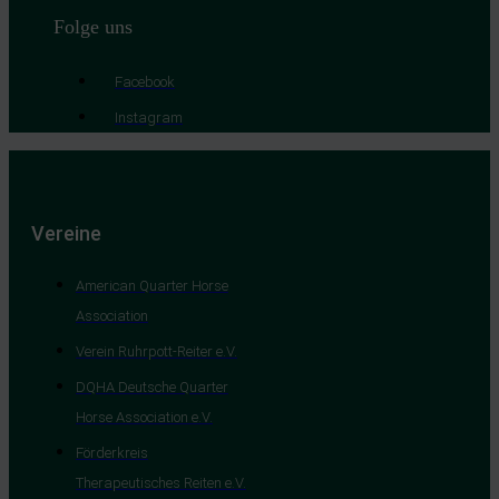
Folge uns
Facebook
Instagram
Vereine
American Quarter Horse
Association
Verein Ruhrpott-Reiter e.V.
DQHA Deutsche Quarter
Horse Association e.V.
Förderkreis
Therapeutisches Reiten e.V.