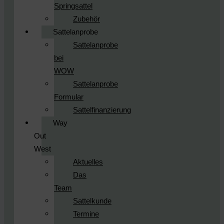
Springsattel
Zubehör
Sattelanprobe
Sattelanprobe
bei
WOW
Sattelanprobe
Formular
Sattelfinanzierung
Way
Out
West
Aktuelles
Das
Team
Sattelkunde
Termine