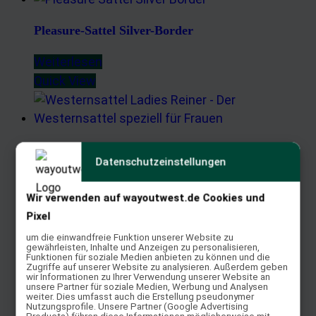
Pleasure-Sattel Silver-Border
Weiterlesen
Quick View
Ladies Reiner Sattel
Datenschutzeinstellungen
Bewertet mit
5.00
von 5
Wir verwenden auf wayoutwest.de Cookies und
Weiterlesen
Pixel
Quick View
um die einwandfreie Funktion unserer Website zu
gewährleisten, Inhalte und Anzeigen zu personalisieren,
Funktionen für soziale Medien anbieten zu können und die
Zugriffe auf unserer Website zu analysieren. Außerdem geben
Flower Spezial
wir Informationen zu Ihrer Verwendung unserer Website an
unsere Partner für soziale Medien, Werbung und Analysen
weiter. Dies umfasst auch die Erstellung pseudonymer
Weiterlesen
Nutzungsprofile. Unsere Partner (Google Advertising