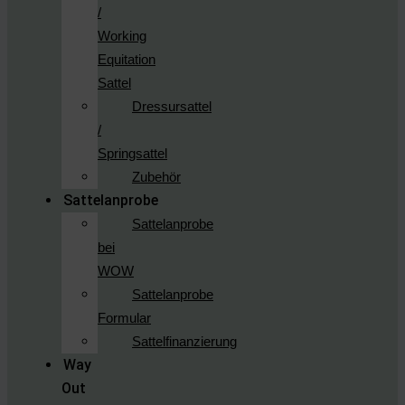
/
Working
Equitation
Sattel
Dressursattel
/
Springsattel
Zubehör
Sattelanprobe
Sattelanprobe
bei
WOW
Sattelanprobe
Formular
Sattelfinanzierung
Way
Out