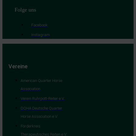
Folge uns
Facebook
Instagram
Vereine
American Quarter Horse
Association
Verein Ruhrpott-Reiter e.V.
DQHA Deutsche Quarter
Horse Association e.V.
Förderkreis
Therapeutisches Reiten e.V.