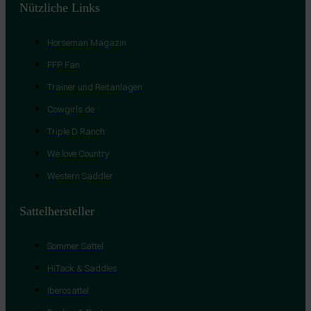
Nützliche Links
Horseman Magazin
FFP Fan
Trainer und Reitanlagen
Cowgirls.de
Triple D Ranch
We love Country
Western Saddler
Sattelhersteller
Sommer Sättel
HiTack & Saddles
Iberosattel