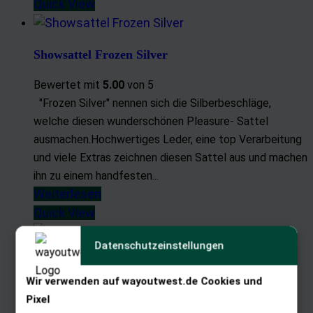
Quick View
Showsattel Frozen Silver
Bewertet mit
5.00
von 5
"Frozen Silver" nennen sich die Silberbeschläge,
welche diesen wunderschönen Pleasure- Sattel
ausmachen.Hochwertiges Leder, eine top Verarbeitung
und viele Extras zeichnen diesen Sattel aus und machen
ihn zu einem handfesten...
Weiterlesen
Quick View
Datenschutzeinstellungen
Black Reiner Frozen Silver
Wir verwenden auf wayoutwest.de Cookies und
Die aparten Silberbeschläge und das schwarze
Pixel
Sattelleder machen diesen Sattel zu etwas