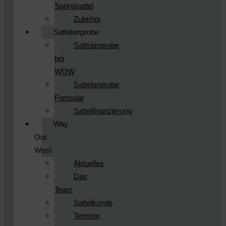
Springsattel
Zubehör
Sattelanprobe
Sattelanprobe
bei
WOW
Sattelanprobe
Formular
Sattelfinanzierung
Way
Out
West
Aktuelles
Das
Team
Sattelkunde
Termine