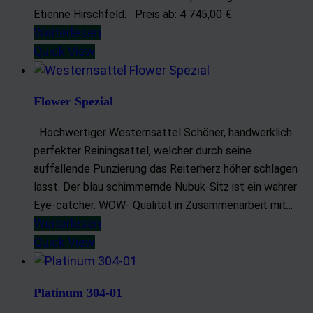
Verwendung von Profilen zur Auswahl personalisierter Inhalte
Etienne Hirschfeld. Preis ab: 4 745,00 €
Messung der Werbeleistung
Weiterlesen
Messung der Performance von Inhalten
Quick View
Analyse von Zielgruppen durch Statistiken oder Kombinationen
von Daten aus verschiedenen Quellen
Flower Spezial
Entwicklung und Verbesserung der Angebote
Verwendung reduzierter Daten zur Auswahl von Inhalten
Hochwertiger Westernsattel Schöner, handwerklich
Besondere Features:
perfekter Reiningsattel, welcher durch seine
auffallende Punzierung das Reiterherz höher schlagen
Verwendung genauer Standortdaten
lässt. Der blau schimmernde Nubuk-Sitz ist ein wahrer
Endgeräteeigenschaften zur Identifikation aktiv abfragen
Eye-catcher. WOW- Qualität in Zusammenarbeit mit...
Weiterlesen
Quick View
Platinum 304-01