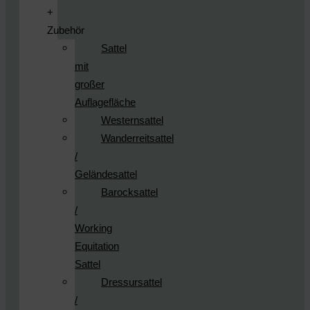
+
Zubehör
Sattel
mit
großer
Auflagefläche
Westernsattel
Wanderreitsattel
/
Geländesattel
Barocksattel
/
Working
Equitation
Sattel
Dressursattel
/