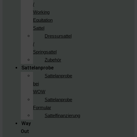
/
Working
Equitation
Sattel
Dressursattel
/
Springsattel
Zubehör
Sattelanprobe
Sattelanprobe
bei
WOW
Sattelanprobe
Formular
Sattelfinanzierung
Way
Out