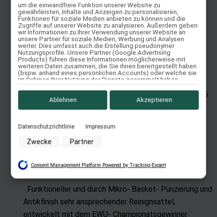
um die einwandfreie Funktion unserer Website zu
Besonderem. Preis ab: 5 065,00 €
gewährleisten, Inhalte und Anzeigen zu personalisieren,
Funktionen für soziale Medien anbieten zu können und die
Weiterlesen
Zugriffe auf unserer Website zu analysieren. Außerdem geben
wir Informationen zu Ihrer Verwendung unserer Website an
Quick View
unsere Partner für soziale Medien, Werbung und Analysen
weiter. Dies umfasst auch die Erstellung pseudonymer
Nutzungsprofile. Unsere Partner (Google Advertising
Products) führen diese Informationen möglicherweise mit
weiteren Daten zusammen, die Sie ihnen bereitgestellt haben
Antik Show Reiner
(bspw. anhand eines persönlichen Accounts) oder welche sie
im Rahmen Ihrer Nutzung der Dienste gesammelt haben
(bspw. Nutzungsdaten anderer Geräte). Ihre Einwilligung zur
Nutzung von Cookies und Pixeln können Sie jederzeit
Show Reiner mit aufwendiger Punzierung. Preis ab: 5
widerrufen, indem Sie auf den Datenschutz-Button links unten
Ablehnen
Akzeptieren
995,00 €
klicken und dort die entsprechenden Anpassungen
vornehmen.
Weiterlesen
Datenschutzrichtlinie
Impressum
Zwecke der Datenverarbeitung durch unsere Partner:
Quick View
Zwecke
Partner
Speichern von oder Zugriff auf Informationen auf einem
Endgerät
Consent Management Platform Powered by Tracking-Expert
Etienne Hirschfeld Reiner
Verwendung reduzierter Daten zur Auswahl von Werbeanzeigen
Erstellung von Profilen für personalisierte Werbung
Funktioneller und durch Mikro- Basket- Punzierung und
Verwendung von Profilen zur Auswahl personalisierter Werbung
Antikfinish sehr ansprechender Reinignsattel,
Erstellung von Profilen zur Personalisierung von Inhalten
entwickelt mit dem EWU- Championatsgewinner