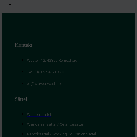
Kontakt
Westen 12, 42855 Remscheid
+49 (0)202 94 68 99 0
oli@wayoutwest.de
Sättel
Westernsattel
Wanderreitsattel / Geländesattel
Barocksattel / Working Equitation Sattel