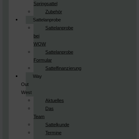
Springsattel
Zubehör
Sattelanprobe
Sattelanprobe
bei
WOW
Sattelanprobe
Formular
Sattelfinanzierung
Way
Out
West
Aktuelles
Das
Team
Sattelkunde
Termine