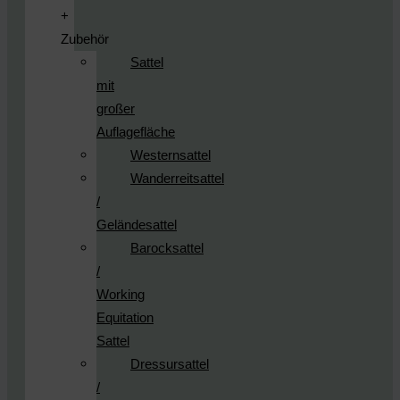
+
Zubehör
Sattel
mit
großer
Auflagefläche
Westernsattel
Wanderreitsattel
/
Geländesattel
Barocksattel
/
Working
Equitation
Sattel
Dressursattel
/