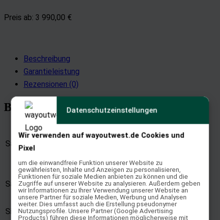
Preis ab:
3 990,00 €
Beschreibung
Garantieleistung
Rezensionen (0)
Beschreibung
Datenschutzeinstellungen
Geländesattel
Wir verwenden auf wayoutwest.de Cookies und
Satteltyp:
/ Dressursattel / Wanderreitsattel /
Pixel
Distanzsattel
um die einwandfreie Funktion unserer Website zu
gewährleisten, Inhalte und Anzeigen zu personalisieren,
Kammerweite einstellbar,
Funktionen für soziale Medien anbieten zu können und die
Sattelbaum:
Wirbelsäulenfreiheit, neues EWF
Zugriffe auf unserer Website zu analysieren. Außerdem geben
wir Informationen zu Ihrer Verwendung unserer Website an
System möglich
unsere Partner für soziale Medien, Werbung und Analysen
weiter. Dies umfasst auch die Erstellung pseudonymer
Sitzform:
halbflacher Sitz
Nutzungsprofile. Unsere Partner (Google Advertising
Products) führen diese Informationen möglicherweise mit