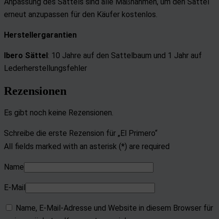
Anpassung des Sattels sind alle Maßnahmen, um den Sattel
Entwicklung und Verbesserung der Angebote
erneut anzupassen für den Käufer kostenlos.
Verwendung reduzierter Daten zur Auswahl von Inhalten
Herstellergarantien
Besondere Features:
Ibero Sättel
: 10 Jahre auf den Sattelbaum und
1 Jahr auf
Verwendung genauer Standortdaten
Lederherstellungsfehler
Endgeräteeigenschaften zur Identifikation aktiv abfragen
Rezensionen
Es gibt noch keine Rezensionen.
Schreibe die erste Rezension für „El Primero“
All fields marked with an asterisk (*) are required
Name
E-Mail
Name, E-Mail-Adresse und Website in diesem Browser für