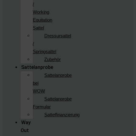
/
Working
Equitation
Sattel
Dressursattel
/
Springsattel
Zubehör
Sattelanprobe
Sattelanprobe
bei
WOW
Sattelanprobe
Formular
Sattelfinanzierung
Way
Out