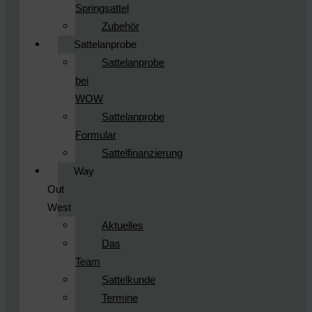
Springsattel
Zubehör
Sattelanprobe
Sattelanprobe
bei
WOW
Sattelanprobe
Formular
Sattelfinanzierung
Way
Out
West
Aktuelles
Das
Team
Sattelkunde
Termine