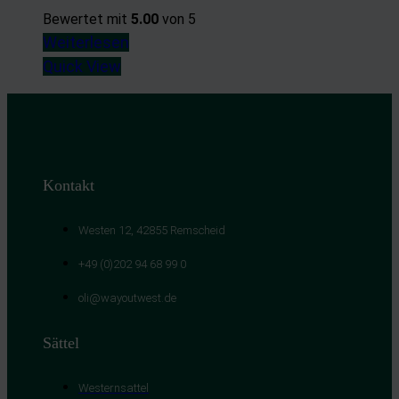
Bewertet mit
5.00
von 5
Weiterlesen
Quick View
Kontakt
Westen 12, 42855 Remscheid
+49 (0)202 94 68 99 0
oli@wayoutwest.de
Sättel
Westernsattel