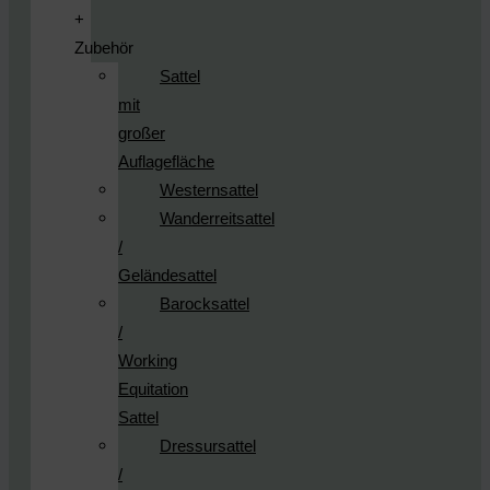
+
Zubehör
Sattel
mit
großer
Auflagefläche
Westernsattel
Wanderreitsattel
/
Geländesattel
Barocksattel
/
Working
Equitation
Sattel
Dressursattel
/