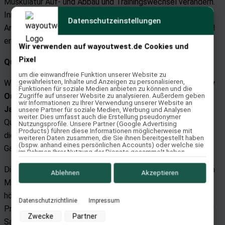
Muskulatur Auf- und Abbau und Trainingswechsel verändern.
Innerhalb der ersten 90 Tage nach Auslieferung bzw.
Datenschutzeinstellungen
Anpassung des Sattels sind alle Maßnahmen, um den Sattel
erneut anzupassen für den Käufer kostenlos.
Wir verwenden auf wayoutwest.de Cookies und
Pixel
Qualität rechnet sich –
30 Jahre Garantie auf Sättel
um die einwandfreie Funktion unserer Website zu
gewährleisten, Inhalte und Anzeigen zu personalisieren,
Way Out West gewährt auf
OSMO
Englischsättel
und
Way
Funktionen für soziale Medien anbieten zu können und die
Out West Westernsättel
ab sofort eine Garantie von
30
Zugriffe auf unserer Website zu analysieren. Außerdem geben
wir Informationen zu Ihrer Verwendung unserer Website an
Jahren
. Dieser Schritt dokumentiert nicht nur den hohen
unsere Partner für soziale Medien, Werbung und Analysen
weiter. Dies umfasst auch die Erstellung pseudonymer
Qualitätsstandard der Way Out West und OSMO Sättel. Für
Nutzungsprofile. Unsere Partner (Google Advertising
Products) führen diese Informationen möglicherweise mit
die glücklichen Besitzer der Sättel stellt diese
weiteren Daten zusammen, die Sie ihnen bereitgestellt haben
(bspw. anhand eines persönlichen Accounts) oder welche sie
Garantiezusage eine enorme Sicherheit dar.
im Rahmen Ihrer Nutzung der Dienste gesammelt haben
(bspw. Nutzungsdaten anderer Geräte). Ihre Einwilligung zur
Nutzung von Cookies und Pixeln können Sie jederzeit
Diese Garantiezusage ist möglich, weil bei den verwendeten
widerrufen, indem Sie auf den Datenschutz-Button links unten
Ablehnen
Akzeptieren
klicken und dort die entsprechenden Anpassungen
Materialien (Bäume, Leder, Metall und Kunststoffteile) auf
vornehmen.
höchste Qualität geachtet wird. Außerdem wird in jeder
Datenschutzrichtlinie
Impressum
Zwecke der Datenverarbeitung durch unsere Partner:
Produktionsstufe und natürlich am Ende der Fertigung jeder
Zwecke
Partner
Sattel genauestens kontrolliert. So ist diese
Speichern von oder Zugriff auf Informationen auf einem