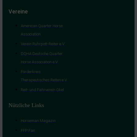
Vereine
American Quarter Horse
Association
Verein Ruhrpott-Reiter e.V.
DQHA Deutsche Quarter
Horse Association e.V.
Förderkreis
Therapeutisches Reiten e.V.
Reit- und Fahrverein Okel
Nützliche Links
Horseman Magazin
FFP Fan