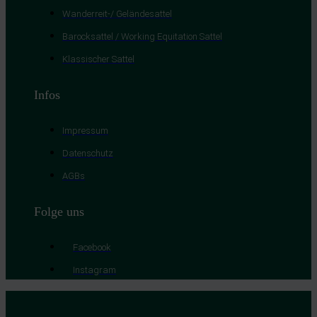
Wanderreit-/ Geländesattel
Barocksattel / Working Equitation Sattel
Klassischer Sattel
Infos
Impressum
Datenschutz
AGBs
Folge uns
Facebook
Instagram