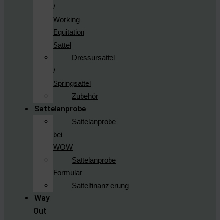
/
Working
Equitation
Sattel
Dressursattel
/
Springsattel
Zubehör
Sattelanprobe
Sattelanprobe
bei
WOW
Sattelanprobe
Formular
Sattelfinanzierung
Way
Out