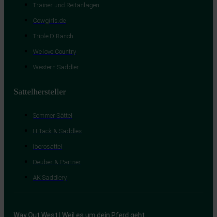
Trainer und Reitanlagen
Cowgirls.de
Triple D Ranch
We love Country
Western Saddler
Sattelhersteller
Sommer Sättel
HiTack & Saddles
Iberosattel
Deuber & Partner
AK Saddlery
Way Out West | Weil es um dein Pferd geht