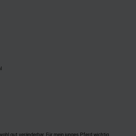
d Verbesserung der Angebote
uzierter Daten zur Auswahl von Inhalten
res:
nauer Standortdaten
chaften zur Identifikation aktiv abfragen
l
hl gut veränderbar. Für mein junges Pferd wichtig.