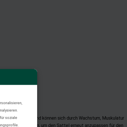
sonalisieren,
nalysieren.
e sind Lebewesen und können sich durch Wachstum, Muskulatur
ür soziale
sind alle Maßnahmen, um den Sattel erneut anzupassen für den
ngsprofile.