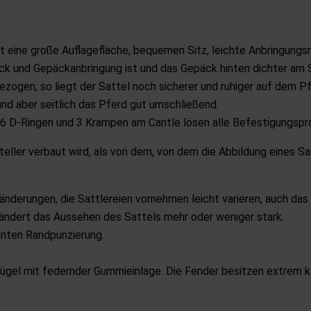
t eine große Auflagefläche, bequemen Sitz, leichte Anbringungsm
äck und Gepäckanbringung ist und das Gepäck hinten dichter am S
ezogen, so liegt der Sattel noch sicherer und ruhiger auf dem Pf
rund aber seitlich das Pferd gut umschließend.
n 6 D-Ringen und 3 Krampen am Cantle lösen alle Befestigungsp
eller verbaut wird, als von dem, von dem die Abbildung eines S
derungen, die Sattlereien vornehmen leicht varieren, auch das 
rändert das Aussehen des Sattels mehr oder weniger stark.
enten Randpunzierung.
ügel mit federnder Gummieinlage. Die Fender besitzen extrem k