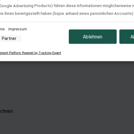
Google Advertising Products) führen diese Informationen möglicherweise 
e ihnen bereitgestellt haben (bspw. anhand eines persönlichen Accounts)
 Nutzung der Dienste gesammelt haben (bspw. Nutzungsdaten anderer Gerät
 Nutzung von Cookies und Pixeln können Sie jederzeit widerrufen, indem Sie
inie
Impressum
ehler
Ablehnen
A
ton links unten klicken und dort die entsprechenden Anpassungen vorneh
Partner
ment Platform Powered by Tracking-Expert
nverarbeitung durch unsere Partner:
der Zugriff auf Informationen auf einem Endgerät
uzierter Daten zur Auswahl von Werbeanzeigen
Profilen für personalisierte Werbung
 Profilen zur Auswahl personalisierter Werbung
Profilen zur Personalisierung von Inhalten
Profilen zur Auswahl personalisierter Inhalte
ichnen.
rbeleistung
rformance von Inhalten
elgruppen durch Statistiken oder Kombinationen von Daten aus verschiedenen Que