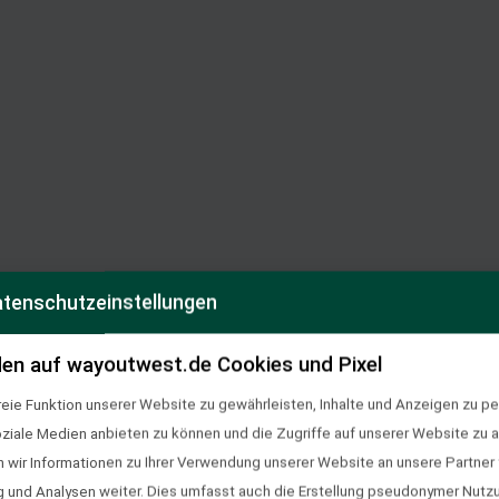
tenschutzeinstellungen
en auf wayoutwest.de Cookies und Pixel
eie Funktion unserer Website zu gewährleisten, Inhalte und Anzeigen zu per
oziale Medien anbieten zu können und die Zugriffe auf unserer Website zu a
angepassten Sattel eine Passformgarantie von 90 Tagen. Pferd
ir Informationen zu Ihrer Verwendung unserer Website an unsere Partner f
 ersten 90 Tage nach Auslieferung bzw. Anpassung des Sattels 
und Analysen weiter. Dies umfasst auch die Erstellung pseudonymer Nutzu