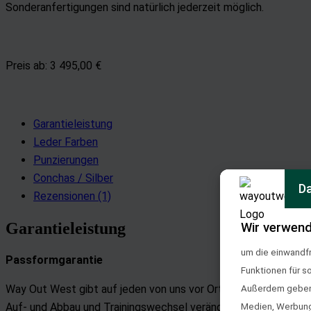
Sonderanfertigungen sind natürlich jederzeit möglich.
Preis ab:
3 495,00 €
Garantieleistung
Leder Farben
Punzierungen
Conchas / Silber
Da
Rezensionen (1)
Garantieleistung
Wir verwend
um die einwandfr
Passformgarantie
Funktionen für s
Way Out West gibt auf jeden von uns vor Ort verkauften und 
Außerdem geben w
Auf- und Abbau und Trainingswechsel verändern. Innerhalb der
Medien, Werbung 