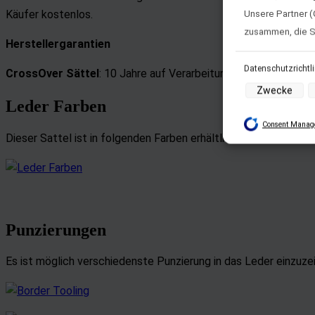
Käufer kostenlos.
Unsere Partner (
zusammen, die Si
Herstellergarantien
im Rahmen Ihrer
Einwilligung zur
Datenschutzrichtl
CrossOver Sättel
: 10 Jahre auf Verarbeitungs- und Materialf
Datenschutz-But
Zwecke
Leder Farben
Consent Manage
Zwecke der Date
Dieser Sattel ist in folgenden Farben erhältlich:
Speichern von o
Verwendung red
Erstellung von 
Verwendung von
Punzierungen
Erstellung von 
Verwendung von 
Es ist möglich verschiedenste Punzierung in das Leder einzuze
Messung der We
Messung der Pe
Analyse von Zi