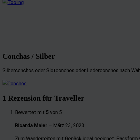
Entwicklung un
Verwendung red
Besondere Featu
Verwendung ge
Endgeräteeigens
Conchas / Silber
Silberconchos oder Slotconchos oder Lederconchos nach Wah
1 Rezension für
Traveller
Bewertet mit
5
von 5
Ricarda Maier
–
März 23, 2023
Zum Wanderreiten mit Gepäck ideal geeignet. Passform wo