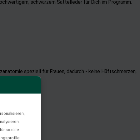
hochwertigem, schwarzem Sattelleder für Dich im Programm.
itzanatomie speziell für Frauen, dadurch - keine Hüftschmerzen,
sonalisieren,
nalysieren.
ür soziale
ngsprofile.