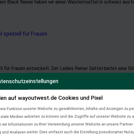
m Black Reiner haben wir einen Westernsattel in schwarz aus 
ll für Frauen entwickelt. Der Ladies Reiner Sattel bietet eine S
tenschutzeinstellungen
en auf wayoutwest.de Cookies und Pixel
eie Funktion unserer Website zu gewährleisten, Inhalte und Anzeigen zu per
oziale Medien anbieten zu können und die Zugriffe auf unserer Website zu a
ir Informationen zu Ihrer Verwendung unserer Website an unsere Partner f
hochwertigem Silber-Sattel-Set. Preis ab: 5 720,00 €
und Analysen weiter. Dies umfasst auch die Erstellung pseudonymer Nutzu