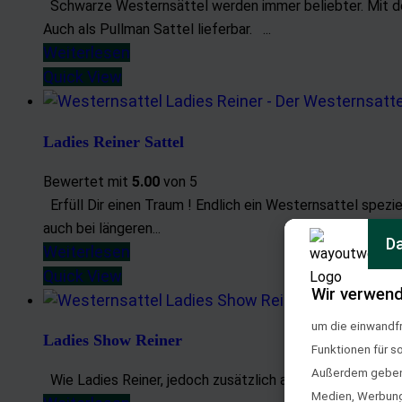
Schwarze Westernsättel werden immer beliebter. Mit de
Auch als Pullman Sattel lieferbar. ...
Weiterlesen
Quick View
Ladies Reiner Sattel
Bewertet mit
5.00
von 5
Erfüll Dir einen Traum ! Endlich ein Westernsattel spezie
auch bei längeren...
Da
Weiterlesen
Quick View
Wir verwend
um die einwandfr
Ladies Show Reiner
Funktionen für s
Außerdem geben w
Wie Ladies Reiner, jedoch zusätzlich ausgestattet mit 
Medien, Werbung 