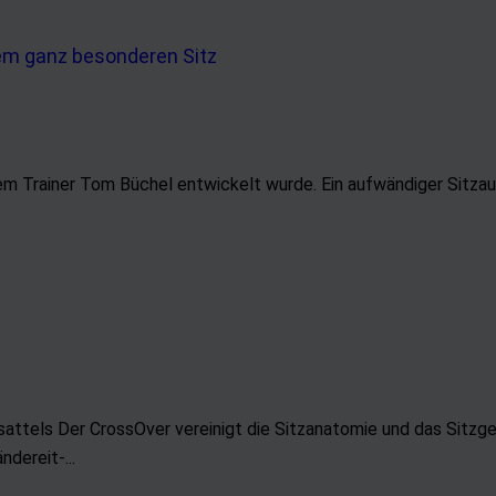
d Verbesserung der Angebote
uzierter Daten zur Auswahl von Inhalten
res:
nauer Standortdaten
chaften zur Identifikation aktiv abfragen
em Trainer Tom Büchel entwickelt wurde. Ein aufwändiger Sitzau
sattels Der CrossOver vereinigt die Sitzanatomie und das Sitzg
ndereit-...