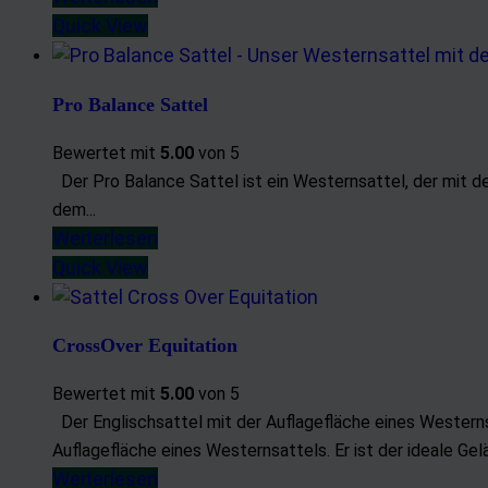
Entwicklung un
Quick View
Verwendung red
Besondere Featu
Pro Balance Sattel
Verwendung ge
Bewertet mit
5.00
von 5
Endgeräteeigens
Der Pro Balance Sattel ist ein Westernsattel, der mit d
dem...
Weiterlesen
Quick View
CrossOver Equitation
Bewertet mit
5.00
von 5
Der Englischsattel mit der Auflagefläche eines Western
Auflagefläche eines Westernsattels. Er ist der ideale Gelä
Weiterlesen