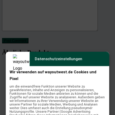
Post Comment
Ähnliche Produkte
Datenschutzeinstellungen
Wir verwenden auf wayoutwest.de Cookies und
Steffen Breug Reiner
Pixel
Weiterlesen
um die einwandfreie Funktion unserer Website zu
gewährleisten, Inhalte und Anzeigen zu personalisieren,
Quick View
Funktionen für soziale Medien anbieten zu können und die
Zugriffe auf unserer Website zu analysieren. Außerdem geben
wir Informationen zu Ihrer Verwendung unserer Website an
unsere Partner für soziale Medien, Werbung und Analysen
weiter. Dies umfasst auch die Erstellung pseudonymer
Nutzungsprofile. Unsere Partner (Google Advertising
Pleasure-Sattel Bi-Color