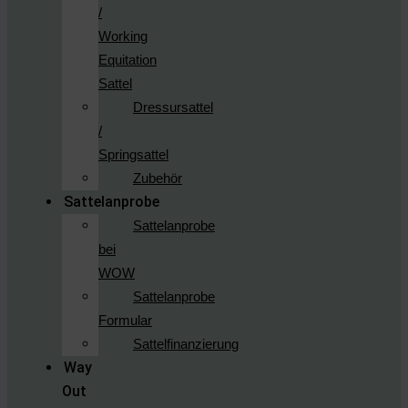
/
Working
Equitation
Sattel
Dressursattel
/
Springsattel
Zubehör
Sattelanprobe
Sattelanprobe
bei
WOW
Sattelanprobe
Formular
Sattelfinanzierung
Way
Out