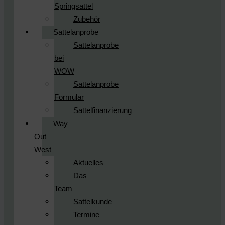
Springsattel
Zubehör
Sattelanprobe
Sattelanprobe
bei
WOW
Sattelanprobe
Formular
Sattelfinanzierung
Way
Out
West
Aktuelles
Das
Team
Sattelkunde
Termine