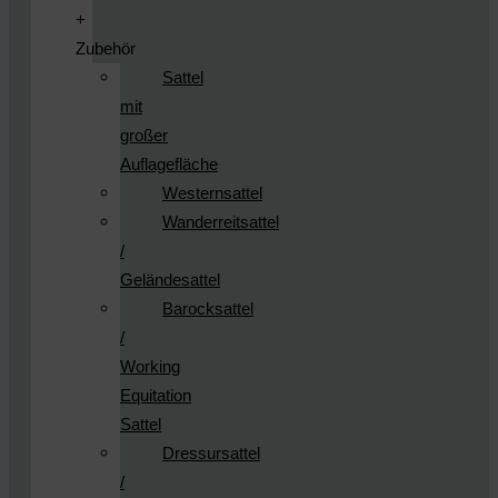
+
Zubehör
Sattel
mit
großer
Auflagefläche
Westernsattel
Wanderreitsattel
/
Geländesattel
Barocksattel
/
Working
Equitation
Sattel
Dressursattel
/