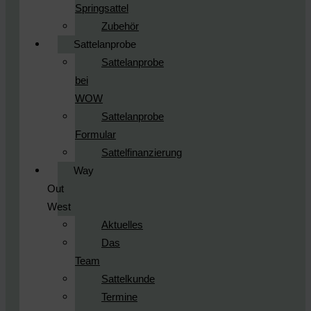
Springsattel
Zubehör
Sattelanprobe
Sattelanprobe
bei
WOW
Sattelanprobe
Formular
Sattelfinanzierung
Way
Out
West
Aktuelles
Das
Team
Sattelkunde
Termine