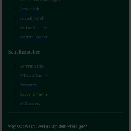
Cowgirls.de
Triple D Ranch
We love Country
Western Saddler
Sattelhersteller
Sommer Sättel
HiTack & Saddles
Iberosattel
Deuber & Partner
AK Saddlery
Way Out West | Weil es um dein Pferd geht