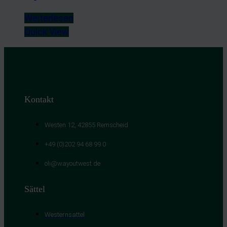
Weiterlesen
Quick View
Kontakt
Westen 12, 42855 Remscheid
+49 (0)202 94 68 99 0
oli@wayoutwest.de
Sättel
Westernsattel