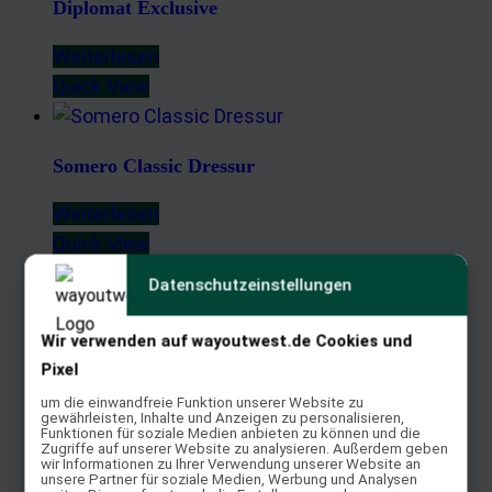
Diplomat Exclusive
Weiterlesen
Quick View
Somero Classic Dressur
Weiterlesen
Quick View
Datenschutzeinstellungen
Esprit Performance
Wir verwenden auf wayoutwest.de Cookies und
Pixel
Weiterlesen
Quick View
um die einwandfreie Funktion unserer Website zu
gewährleisten, Inhalte und Anzeigen zu personalisieren,
Funktionen für soziale Medien anbieten zu können und die
Zugriffe auf unserer Website zu analysieren. Außerdem geben
wir Informationen zu Ihrer Verwendung unserer Website an
Passion
unsere Partner für soziale Medien, Werbung und Analysen