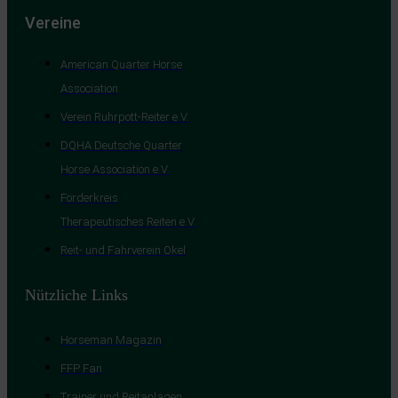
Vereine
American Quarter Horse
Association
Verein Ruhrpott-Reiter e.V.
DQHA Deutsche Quarter
Horse Association e.V.
Förderkreis
Therapeutisches Reiten e.V.
Reit- und Fahrverein Okel
Nützliche Links
Horseman Magazin
FFP Fan
Trainer und Reitanlagen