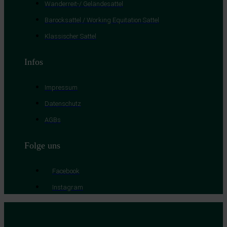
Wanderreit-/ Geländesattel
Barocksattel / Working Equitation Sattel
Klassischer Sattel
Infos
Impressum
Datenschutz
AGBs
Folge uns
Facebook
Instagram