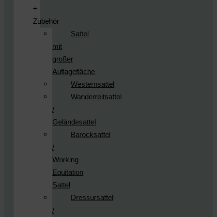
+
Zubehör
Sattel
mit
großer
Auflagefläche
Westernsattel
Wanderreitsattel
/
Geländesattel
Barocksattel
/
Working
Equitation
Sattel
Dressursattel
/