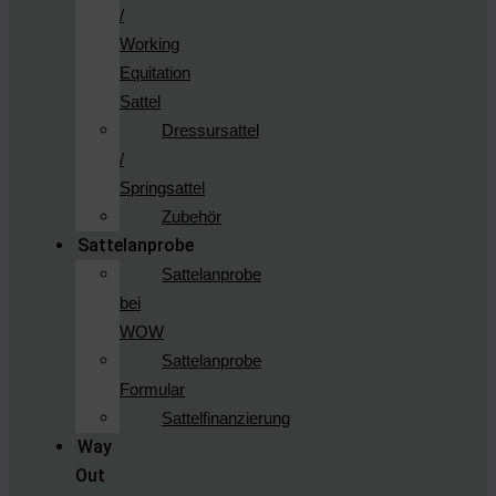
/
Working
Equitation
Sattel
Dressursattel
/
Springsattel
Zubehör
Sattelanprobe
Sattelanprobe
bei
WOW
Sattelanprobe
Formular
Sattelfinanzierung
Way
Out