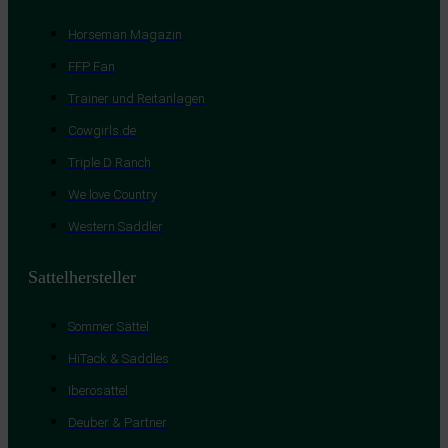
Horseman Magazin
FFP Fan
Trainer und Reitanlagen
Cowgirls.de
Triple D Ranch
We love Country
Western Saddler
Sattelhersteller
Sommer Sättel
HiTack & Saddles
Iberosattel
Deuber & Partner