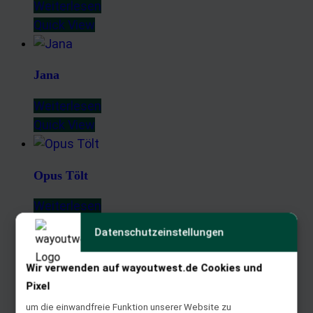
Weiterlesen
Quick View
Jana
Weiterlesen
Quick View
Opus Tölt
Weiterlesen
Quick View
Datenschutzeinstellungen
Wir verwenden auf wayoutwest.de Cookies und
Espace
Pixel
Weiterlesen
um die einwandfreie Funktion unserer Website zu