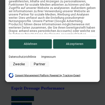
gewährleisten, Inhalte und Anzeigen zu personalisieren,
Quick View
Funktionen für soziale Medien anbieten zu können und die
Zugriffe auf unserer Website zu analysieren. Außerdem geben
wir Informationen zu Ihrer Verwendung unserer Website an
unsere Partner für soziale Medien, Werbung und Analysen
weiter. Dies umfasst auch die Erstellung pseudonymer
Novalis
Nutzungsprofile. Unsere Partner (Google Advertising
Products) führen diese Informationen möglicherweise mit
weiteren Daten zusammen, die Sie ihnen bereitgestellt haben
(bspw. anhand eines persönlichen Accounts) oder welche sie
Weiterlesen
im Rahmen Ihrer Nutzung der Dienste gesammelt haben
Quick View
(bspw. Nutzungsdaten anderer Geräte). Ihre Einwilligung zur
Nutzung von Cookies und Pixeln können Sie jederzeit
widerrufen, indem Sie auf den Datenschutz-Button links unten
Ablehnen
Akzeptieren
klicken und dort die entsprechenden Anpassungen
vornehmen.
Opus 1 (VS, VSD, VSS)
Datenschutzrichtlinie
Impressum
Zwecke der Datenverarbeitung durch unsere Partner:
Zwecke
Partner
Weiterlesen
Speichern von oder Zugriff auf Informationen auf einem
Quick View
Endgerät
Consent Management Platform Powered by Tracking-Expert
Verwendung reduzierter Daten zur Auswahl von Werbeanzeigen
Erstellung von Profilen für personalisierte Werbung
Esprit Dressage Performance
Verwendung von Profilen zur Auswahl personalisierter Werbung
Erstellung von Profilen zur Personalisierung von Inhalten
Weiterlesen
Verwendung von Profilen zur Auswahl personalisierter Inhalte
Quick View