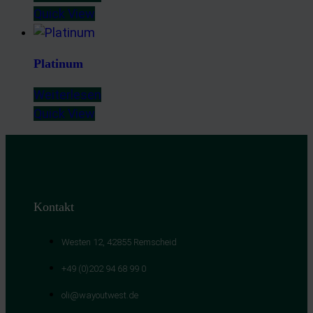
Quick View
Platinum
Weiterlesen
Quick View
Kontakt
Westen 12, 42855 Remscheid
+49 (0)202 94 68 99 0
oli@wayoutwest.de