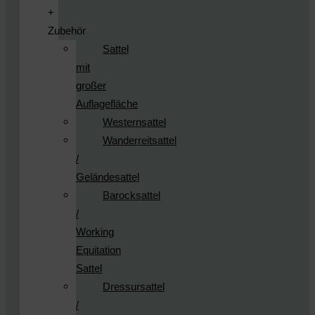
+
Zubehör
Sattel
mit
großer
Auflagefläche
Westernsattel
Wanderreitsattel
/
Geländesattel
Barocksattel
/
Working
Equitation
Sattel
Dressursattel
/