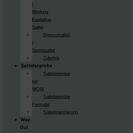
/
Working
Equitation
Sattel
Dressursattel
/
Springsattel
Zubehör
Sattelanprobe
Sattelanprobe
bei
WOW
Sattelanprobe
Formular
Sattelfinanzierung
Way
Out