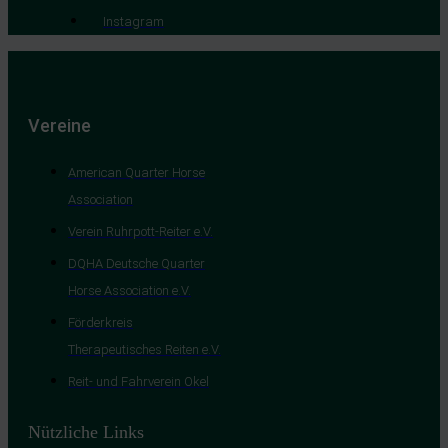
Instagram
Vereine
American Quarter Horse
Association
Verein Ruhrpott-Reiter e.V.
DQHA Deutsche Quarter
Horse Association e.V.
Förderkreis
Therapeutisches Reiten e.V.
Reit- und Fahrverein Okel
Nützliche Links