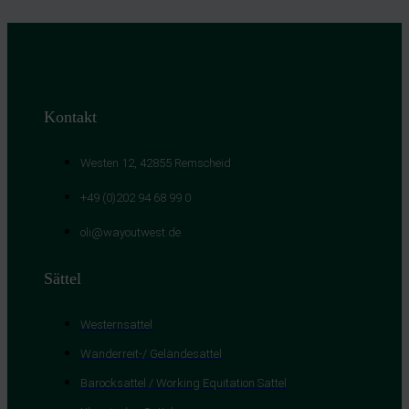
Kontakt
Westen 12, 42855 Remscheid
+49 (0)202 94 68 99 0
oli@wayoutwest.de
Sättel
Westernsattel
Wanderreit-/ Geländesattel
Barocksattel / Working Equitation Sattel