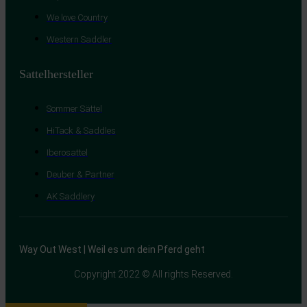
We love Country
Western Saddler
Sattelhersteller
Sommer Sättel
HiTack & Saddles
Iberosattel
Deuber & Partner
AK Saddlery
Way Out West | Weil es um dein Pferd geht
Copyright 2022 © All rights Reserved.