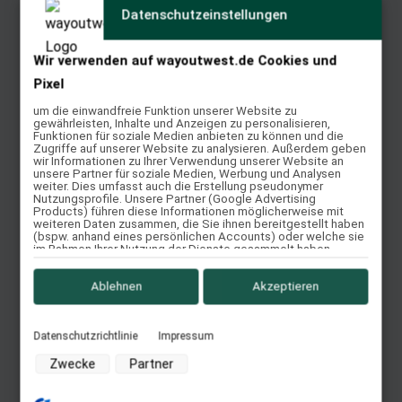
Datenschutzeinstellungen
Quick View
Wir verwenden auf wayoutwest.de Cookies und
Pixel
um die einwandfreie Funktion unserer Website zu
gewährleisten, Inhalte und Anzeigen zu personalisieren,
S-Spezial
Funktionen für soziale Medien anbieten zu können und die
Zugriffe auf unserer Website zu analysieren. Außerdem geben
wir Informationen zu Ihrer Verwendung unserer Website an
Weiterlesen
unsere Partner für soziale Medien, Werbung und Analysen
weiter. Dies umfasst auch die Erstellung pseudonymer
Quick View
Nutzungsprofile. Unsere Partner (Google Advertising
Products) führen diese Informationen möglicherweise mit
weiteren Daten zusammen, die Sie ihnen bereitgestellt haben
(bspw. anhand eines persönlichen Accounts) oder welche sie
im Rahmen Ihrer Nutzung der Dienste gesammelt haben
(bspw. Nutzungsdaten anderer Geräte). Ihre Einwilligung zur
Nutzung von Cookies und Pixeln können Sie jederzeit
widerrufen, indem Sie auf den Datenschutz-Button links unten
Ablehnen
Akzeptieren
klicken und dort die entsprechenden Anpassungen
Passion
vornehmen.
Datenschutzrichtlinie
Impressum
Weiterlesen
Zwecke der Datenverarbeitung durch unsere Partner:
Zwecke
Partner
Quick View
Speichern von oder Zugriff auf Informationen auf einem
Endgerät