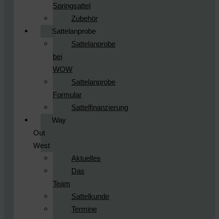
Springsattel
Zubehör
Sattelanprobe
Sattelanprobe
bei
WOW
Sattelanprobe
Formular
Sattelfinanzierung
Way
Out
West
Aktuelles
Das
Team
Sattelkunde
Termine