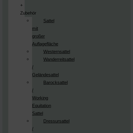
+
Zubehör
Sattel
mit
großer
Auflagefläche
Westernsattel
Wanderreitsattel
/
Geländesattel
Barocksattel
/
Working
Equitation
Sattel
Dressursattel
/