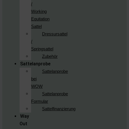
/
Working
Equitation
Sattel
Dressursattel
/
Springsattel
Zubehör
Sattelanprobe
Sattelanprobe
bei
WOW
Sattelanprobe
Formular
Sattelfinanzierung
Way
Out