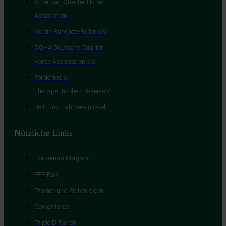
American Quarter Horse
Association
Verein Ruhrpott-Reiter e.V.
DQHA Deutsche Quarter
Horse Association e.V.
Förderkreis
Therapeutisches Reiten e.V.
Reit- und Fahrverein Okel
Nützliche Links
Horseman Magazin
FFP Fan
Trainer und Reitanlagen
Cowgirls.de
Triple D Ranch