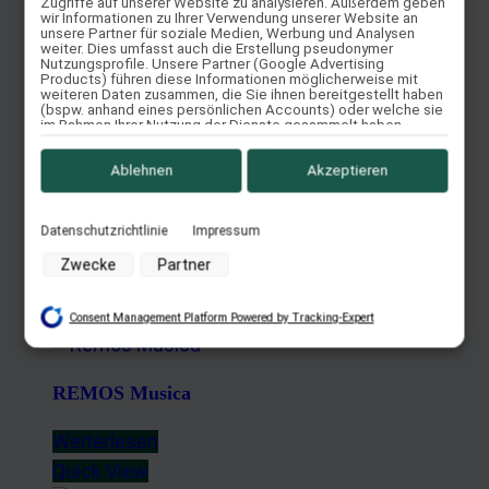
Quick View
Zugriffe auf unserer Website zu analysieren. Außerdem geben
wir Informationen zu Ihrer Verwendung unserer Website an
unsere Partner für soziale Medien, Werbung und Analysen
weiter. Dies umfasst auch die Erstellung pseudonymer
Nutzungsprofile. Unsere Partner (Google Advertising
REMOS Eterna
Products) führen diese Informationen möglicherweise mit
weiteren Daten zusammen, die Sie ihnen bereitgestellt haben
(bspw. anhand eines persönlichen Accounts) oder welche sie
im Rahmen Ihrer Nutzung der Dienste gesammelt haben
Weiterlesen
(bspw. Nutzungsdaten anderer Geräte). Ihre Einwilligung zur
Nutzung von Cookies und Pixeln können Sie jederzeit
Quick View
widerrufen, indem Sie auf den Datenschutz-Button links unten
Ablehnen
Akzeptieren
klicken und dort die entsprechenden Anpassungen
vornehmen.
Datenschutzrichtlinie
Impressum
Somero Elegance
Zwecke der Datenverarbeitung durch unsere Partner:
Zwecke
Partner
Speichern von oder Zugriff auf Informationen auf einem
Weiterlesen
Endgerät
Quick View
Consent Management Platform Powered by Tracking-Expert
Verwendung reduzierter Daten zur Auswahl von Werbeanzeigen
Erstellung von Profilen für personalisierte Werbung
REMOS Musica
Verwendung von Profilen zur Auswahl personalisierter Werbung
Erstellung von Profilen zur Personalisierung von Inhalten
Weiterlesen
Verwendung von Profilen zur Auswahl personalisierter Inhalte
Quick View
Messung der Werbeleistung