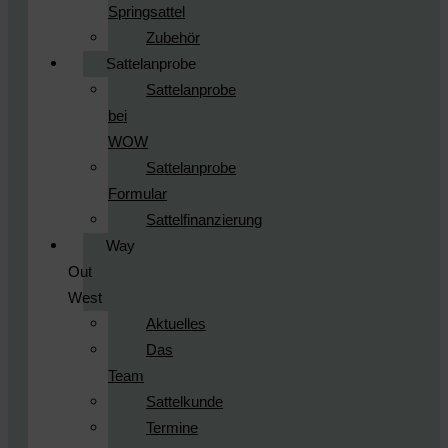
Springsattel
Zubehör
Sattelanprobe
Sattelanprobe
bei
WOW
Sattelanprobe
Formular
Sattelfinanzierung
Way
Out
West
Aktuelles
Das
Team
Sattelkunde
Termine