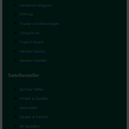
Horseman Magazin
FFP Fan
Trainer und Reitanlagen
Cowgirls.de
Triple D Ranch
We love Country
Western Saddler
Sattelhersteller
Sommer Sättel
HiTack & Saddles
Iberosattel
Deuber & Partner
AK Saddlery