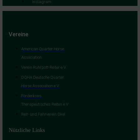
Instagram
Vereine
American Quarter Horse
Association
Verein Ruhrpott-Reiter e.V.
DQHA Deutsche Quarter
Horse Association e.V.
Förderkreis
Therapeutisches Reiten e.V.
Reit- und Fahrverein Okel
Nützliche Links