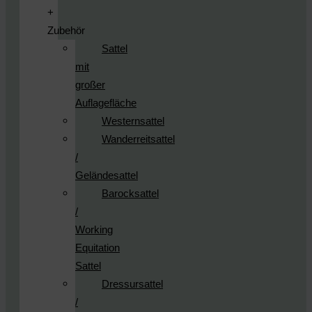
+
Zubehör
Sattel
mit
großer
Auflagefläche
Westernsattel
Wanderreitsattel
/
Geländesattel
Barocksattel
/
Working
Equitation
Sattel
Dressursattel
/