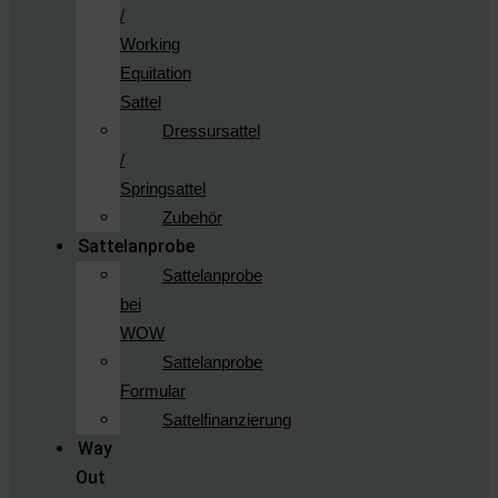
/
Working
Equitation
Sattel
Dressursattel
/
Springsattel
Zubehör
Sattelanprobe
Sattelanprobe
bei
WOW
Sattelanprobe
Formular
Sattelfinanzierung
Way
Out