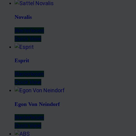
Messung der Performance von Inhalten
Analyse von Zielgruppen durch Statistiken oder Kombinationen
Novalis
von Daten aus verschiedenen Quellen
Entwicklung und Verbesserung der Angebote
Weiterlesen
Verwendung reduzierter Daten zur Auswahl von Inhalten
Quick View
Besondere Features:
Verwendung genauer Standortdaten
Esprit
Endgeräteeigenschaften zur Identifikation aktiv abfragen
Weiterlesen
Quick View
Egon Von Neindorf
Weiterlesen
Quick View