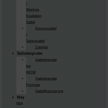
/
Working
Equitation
Sattel
Dressursattel
/
Springsattel
Zubehör
Sattelanprobe
Sattelanprobe
bei
WOW
Sattelanprobe
Formular
Sattelfinanzierung
Way
Out