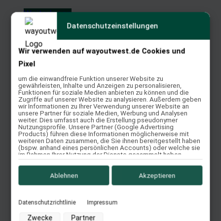
Weiterlesen
Datenschutzeinstellungen
Quick View
Wir verwenden auf wayoutwest.de Cookies und
Impuls Contour
Pixel
um die einwandfreie Funktion unserer Website zu
Weiterlesen
gewährleisten, Inhalte und Anzeigen zu personalisieren,
Funktionen für soziale Medien anbieten zu können und die
Quick View
Zugriffe auf unserer Website zu analysieren. Außerdem geben
wir Informationen zu Ihrer Verwendung unserer Website an
unsere Partner für soziale Medien, Werbung und Analysen
weiter. Dies umfasst auch die Erstellung pseudonymer
Nutzungsprofile. Unsere Partner (Google Advertising
Impuls SKL Décor
Products) führen diese Informationen möglicherweise mit
weiteren Daten zusammen, die Sie ihnen bereitgestellt haben
(bspw. anhand eines persönlichen Accounts) oder welche sie
Weiterlesen
im Rahmen Ihrer Nutzung der Dienste gesammelt haben
(bspw. Nutzungsdaten anderer Geräte). Ihre Einwilligung zur
Quick View
Nutzung von Cookies und Pixeln können Sie jederzeit
widerrufen, indem Sie auf den Datenschutz-Button links unten
Ablehnen
Akzeptieren
klicken und dort die entsprechenden Anpassungen
vornehmen.
Datenschutzrichtlinie
Impressum
El Campo / Shorty
Zwecke der Datenverarbeitung durch unsere Partner:
Zwecke
Partner