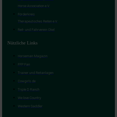
Horse Association e.V.
Förderkreis
Therapeutisches Reiten e.V.
Reit- und Fahrverein Okel
Nützliche Links
Horseman Magazin
FFP Fan
Trainer und Reitanlagen
Cowgirls.de
Triple D Ranch
We love Country
Western Saddler