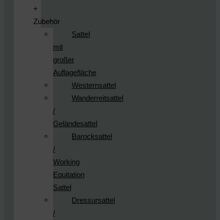
+
Zubehör
Sattel
mit
großer
Auflagefläche
Westernsattel
Wanderreitsattel
/
Geländesattel
Barocksattel
/
Working
Equitation
Sattel
Dressursattel
/