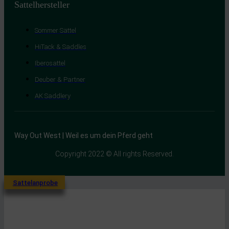
Sattelhersteller
Sommer Sättel
HiTack & Saddles
Iberosattel
Deuber & Partner
AK Saddlery
Way Out West | Weil es um dein Pferd geht
Copyright 2022 © All rights Reserved.
Sattelanprobe