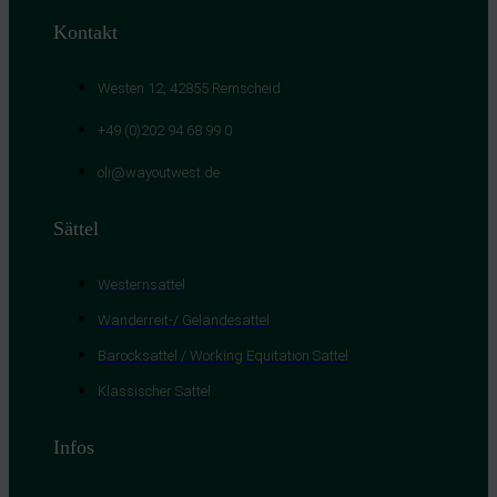
Kontakt
Westen 12, 42855 Remscheid
+49 (0)202 94 68 99 0
oli@wayoutwest.de
Sättel
Westernsattel
Wanderreit-/ Geländesattel
Barocksattel / Working Equitation Sattel
Klassischer Sattel
Infos