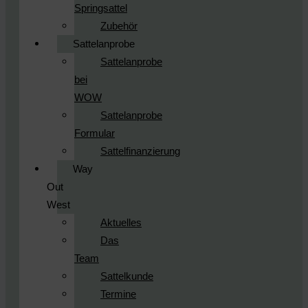
Springsattel
Zubehör
Sattelanprobe
Sattelanprobe
bei
WOW
Sattelanprobe
Formular
Sattelfinanzierung
Way
Out
West
Aktuelles
Das
Team
Sattelkunde
Termine