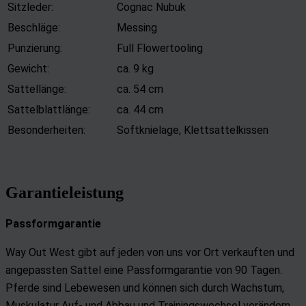
Sitzleder:
Cognac Nubuk
Beschläge:
Messing
Punzierung:
Full Flowertooling
Gewicht:
ca. 9 kg
Sattellänge:
ca. 54 cm
Sattelblattlänge:
ca. 44 cm
Besonderheiten:
Softknielage, Klettsattelkissen
Garantieleistung
Passformgarantie
Way Out West gibt auf jeden von uns vor Ort verkauften und
angepassten Sattel eine Passformgarantie von 90 Tagen.
Pferde sind Lebewesen und können sich durch Wachstum,
Muskulatur Auf- und Abbau und Trainingswechsel verändern.