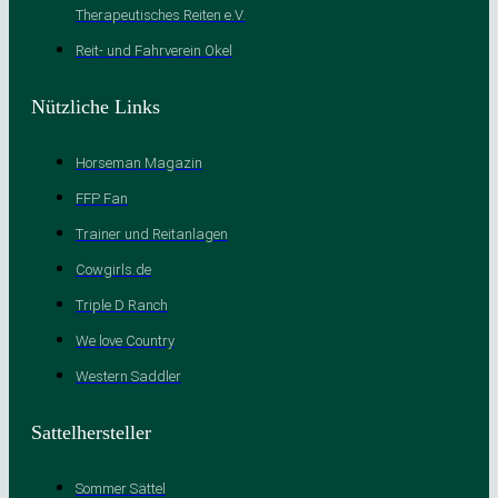
Therapeutisches Reiten e.V.
Reit- und Fahrverein Okel
Nützliche Links
Horseman Magazin
FFP Fan
Trainer und Reitanlagen
Cowgirls.de
Triple D Ranch
We love Country
Western Saddler
Sattelhersteller
Sommer Sättel