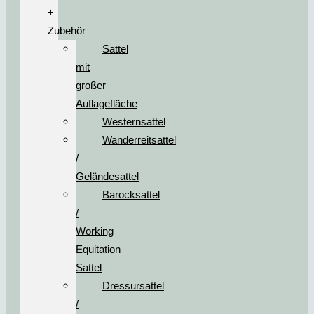
+
Zubehör
Sattel
mit
großer
Auflagefläche
Westernsattel
Wanderreitsattel
/
Geländesattel
Barocksattel
/
Working
Equitation
Sattel
Dressursattel
/