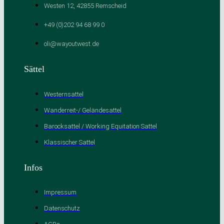
Westen 12, 42855 Remscheid
+49 (0)202 94 68 99 0
oli@wayoutwest.de
Sättel
Westernsattel
Wanderreit-/ Geländesattel
Barocksattel / Working Equitation Sattel
Klassischer Sattel
Infos
Impressum
Datenschutz