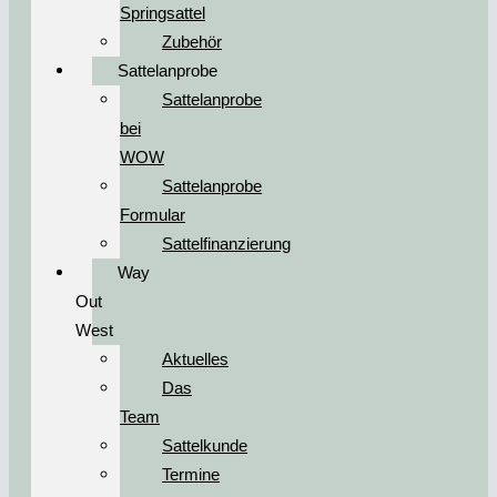
Springsattel
Zubehör
Sattelanprobe
Sattelanprobe
bei
WOW
Sattelanprobe
Formular
Sattelfinanzierung
Way
Out
West
Aktuelles
Das
Team
Sattelkunde
Termine