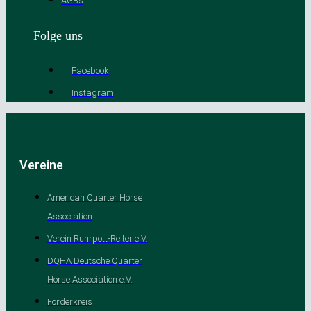
AGBs
Folge uns
Facebook
Instagram
Vereine
American Quarter Horse
Association
Verein Ruhrpott-Reiter e.V.
DQHA Deutsche Quarter
Horse Association e.V.
Förderkreis