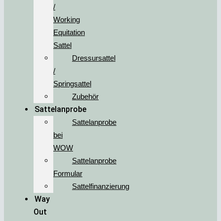
/
Working
Equitation
Sattel
Dressursattel
/
Springsattel
Zubehör
Sattelanprobe
Sattelanprobe
bei
WOW
Sattelanprobe
Formular
Sattelfinanzierung
Way
Out