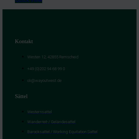
Kontakt
Westen 12, 42855 Remscheid
+49 (0)202 94 68 99 0
oli@wayoutwest.de
Sättel
Westernsattel
Wanderreit-/ Geländesattel
Barocksattel / Working Equitation Sattel