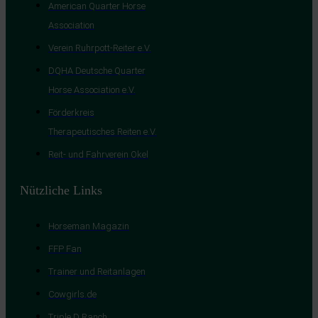
American Quarter Horse
Association
Verein Ruhrpott-Reiter e.V.
DQHA Deutsche Quarter
Horse Association e.V.
Förderkreis
Therapeutisches Reiten e.V.
Reit- und Fahrverein Okel
Nützliche Links
Horseman Magazin
FFP Fan
Trainer und Reitanlagen
Cowgirls.de
Triple D Ranch