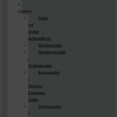
+
Zubehör
Sattel
mit
großer
Auflagefläche
Westernsattel
Wanderreitsattel
/
Geländesattel
Barocksattel
/
Working
Equitation
Sattel
Dressursattel
/