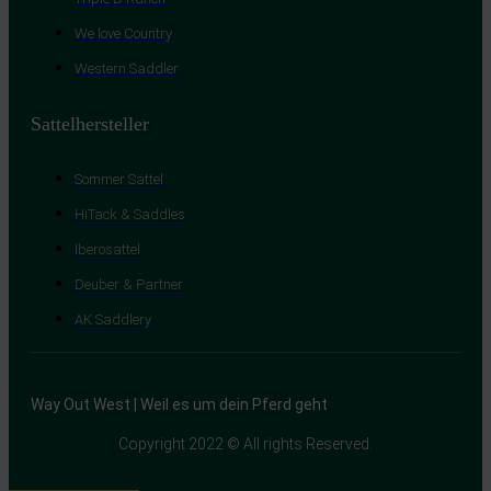
We love Country
Western Saddler
Sattelhersteller
Sommer Sättel
HiTack & Saddles
Iberosattel
Deuber & Partner
AK Saddlery
Way Out West | Weil es um dein Pferd geht
Copyright 2022 © All rights Reserved.