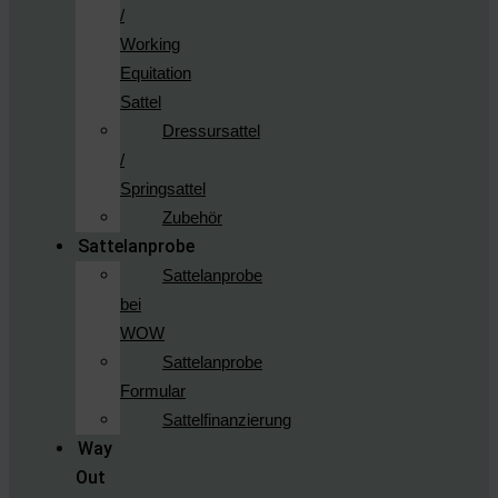
/
Working
Equitation
Sattel
Dressursattel
/
Springsattel
Zubehör
Sattelanprobe
Sattelanprobe
bei
WOW
Sattelanprobe
Formular
Sattelfinanzierung
Way
Out