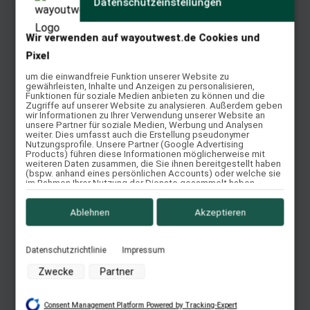
Datenschutzeinstellungen
Wir verwenden auf wayoutwest.de Cookies und
El Campo Randpunzierung / Shorty
Pixel
um die einwandfreie Funktion unserer Website zu
Weiterlesen
gewährleisten, Inhalte und Anzeigen zu personalisieren,
Quick View
Funktionen für soziale Medien anbieten zu können und die
Zugriffe auf unserer Website zu analysieren. Außerdem geben
wir Informationen zu Ihrer Verwendung unserer Website an
unsere Partner für soziale Medien, Werbung und Analysen
weiter. Dies umfasst auch die Erstellung pseudonymer
Nutzungsprofile. Unsere Partner (Google Advertising
Bückeburger Schulsattel
Products) führen diese Informationen möglicherweise mit
weiteren Daten zusammen, die Sie ihnen bereitgestellt haben
(bspw. anhand eines persönlichen Accounts) oder welche sie
Weiterlesen
im Rahmen Ihrer Nutzung der Dienste gesammelt haben
(bspw. Nutzungsdaten anderer Geräte). Ihre Einwilligung zur
Quick View
Nutzung von Cookies und Pixeln können Sie jederzeit
widerrufen, indem Sie auf den Datenschutz-Button links unten
Ablehnen
Akzeptieren
klicken und dort die entsprechenden Anpassungen
vornehmen.
Impuls Contour
Datenschutzrichtlinie
Impressum
Zwecke der Datenverarbeitung durch unsere Partner:
Zwecke
Partner
Weiterlesen
Speichern von oder Zugriff auf Informationen auf einem
Quick View
Endgerät
Consent Management Platform Powered by Tracking-Expert