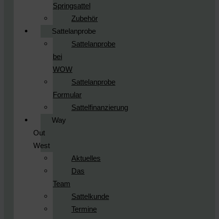
Springsattel
Zubehör
Sattelanprobe
Sattelanprobe
bei
WOW
Sattelanprobe
Formular
Sattelfinanzierung
Way
Out
West
Aktuelles
Das
Team
Sattelkunde
Termine