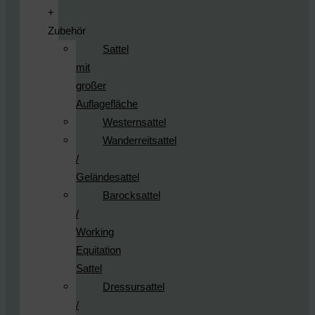
+
Zubehör
Sattel
mit
großer
Auflagefläche
Westernsattel
Wanderreitsattel
/
Geländesattel
Barocksattel
/
Working
Equitation
Sattel
Dressursattel
/