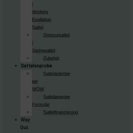
/
Working
Equitation
Sattel
Dressursattel
/
Springsattel
Zubehör
Sattelanprobe
Sattelanprobe
bei
WOW
Sattelanprobe
Formular
Sattelfinanzierung
Way
Out