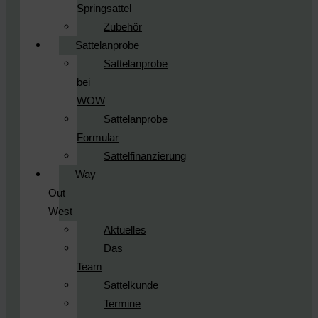
Springsattel
Zubehör
Sattelanprobe
Sattelanprobe
bei
WOW
Sattelanprobe
Formular
Sattelfinanzierung
Way
Out
West
Aktuelles
Das
Team
Sattelkunde
Termine