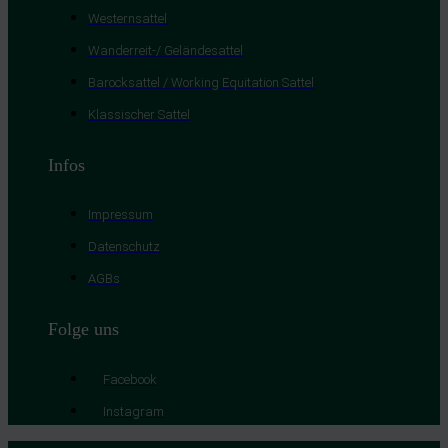
Westernsattel
Wanderreit-/ Geländesattel
Barocksattel / Working Equitation Sattel
Klassischer Sattel
Infos
Impressum
Datenschutz
AGBs
Folge uns
Facebook
Instagram