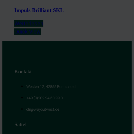
Impuls Brilliant SKL
Weiterlesen
Quick View
Kontakt
Westen 12, 42855 Remscheid
+49 (0)202 94 68 99 0
oli@wayoutwest.de
Sättel