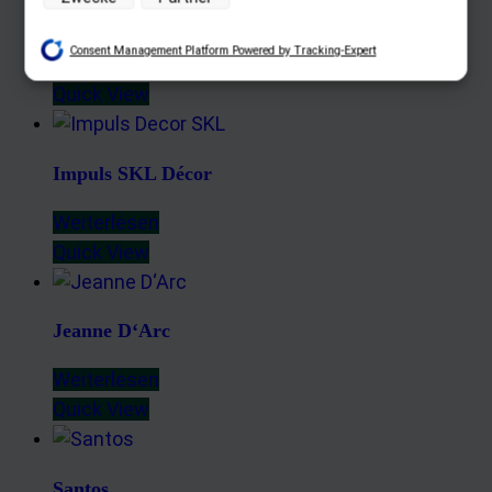
Speichern von oder Zugriff auf Informationen auf einem
Orléans
Endgerät
Consent Management Platform Powered by Tracking-Expert
Weiterlesen
Verwendung reduzierter Daten zur Auswahl von Werbeanzeigen
Quick View
Erstellung von Profilen für personalisierte Werbung
Verwendung von Profilen zur Auswahl personalisierter Werbung
Erstellung von Profilen zur Personalisierung von Inhalten
Impuls SKL Décor
Verwendung von Profilen zur Auswahl personalisierter Inhalte
Messung der Werbeleistung
Weiterlesen
Messung der Performance von Inhalten
Quick View
Analyse von Zielgruppen durch Statistiken oder Kombinationen
von Daten aus verschiedenen Quellen
Entwicklung und Verbesserung der Angebote
Jeanne D‘Arc
Verwendung reduzierter Daten zur Auswahl von Inhalten
Weiterlesen
Besondere Features:
Quick View
Verwendung genauer Standortdaten
Endgeräteeigenschaften zur Identifikation aktiv abfragen
Santos