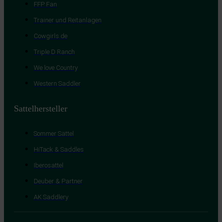
FFP Fan
Trainer und Reitanlagen
Cowgirls.de
Triple D Ranch
We love Country
Western Saddler
Sattelhersteller
Sommer Sättel
HiTack & Saddles
Iberosattel
Deuber & Partner
AK Saddlery