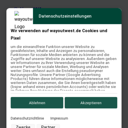
Orléans SKL
Datenschutzeinstellungen
Weiterlesen
Quick View
Wir verwenden auf wayoutwest.de Cookies und
Pixel
um die einwandfreie Funktion unserer Website zu
Jerez
gewährleisten, Inhalte und Anzeigen zu personalisieren,
Funktionen für soziale Medien anbieten zu können und die
Zugriffe auf unserer Website zu analysieren. Außerdem geben
Weiterlesen
wir Informationen zu Ihrer Verwendung unserer Website an
unsere Partner für soziale Medien, Werbung und Analysen
Quick View
weiter. Dies umfasst auch die Erstellung pseudonymer
Nutzungsprofile. Unsere Partner (Google Advertising
Products) führen diese Informationen möglicherweise mit
weiteren Daten zusammen, die Sie ihnen bereitgestellt haben
(bspw. anhand eines persönlichen Accounts) oder welche sie
Impuls Brilliant
im Rahmen Ihrer Nutzung der Dienste gesammelt haben
(bspw. Nutzungsdaten anderer Geräte). Ihre Einwilligung zur
Nutzung von Cookies und Pixeln können Sie jederzeit
widerrufen, indem Sie auf den Datenschutz-Button links unten
Ablehnen
Akzeptieren
Weiterlesen
klicken und dort die entsprechenden Anpassungen
vornehmen.
Quick View
Datenschutzrichtlinie
Impressum
Zwecke der Datenverarbeitung durch unsere Partner:
Zwecke
Partner