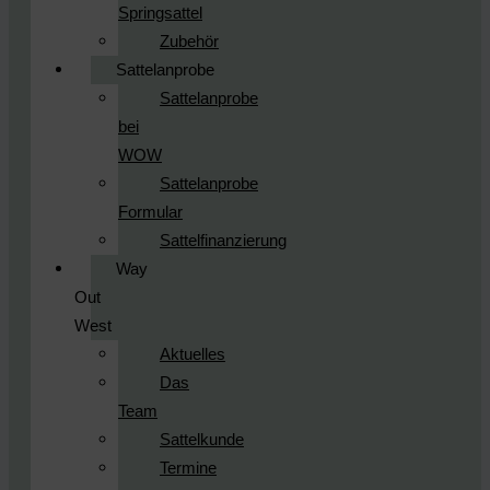
Springsattel
Zubehör
Sattelanprobe
Sattelanprobe
bei
WOW
Sattelanprobe
Formular
Sattelfinanzierung
Way
Out
West
Aktuelles
Das
Team
Sattelkunde
Termine