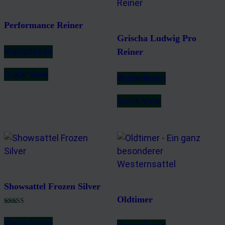
Performance Reiner
Grischa Ludwig Pro
Weiterlesen
Reiner
Quick View
Weiterlesen
Quick View
Showsattel Frozen Silver
Oldtimer
Bewertet mit
5.00
Weiterlesen
von 5