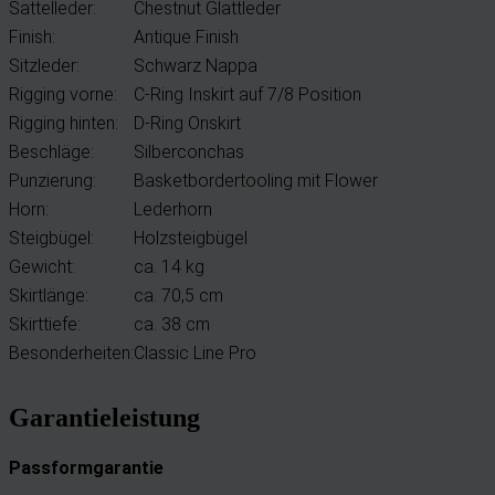
Sattelleder:
Chestnut Glattleder
Finish:
Antique Finish
Sitzleder:
Schwarz Nappa
Rigging vorne:
C-Ring Inskirt auf 7/8 Position
Rigging hinten:
D-Ring Onskirt
Beschläge:
Silberconchas
Punzierung:
Basketbordertooling mit Flower
Horn:
Lederhorn
Steigbügel:
Holzsteigbügel
Gewicht:
ca. 14 kg
Skirtlänge:
ca. 70,5 cm
Skirttiefe:
ca. 38 cm
Besonderheiten:
Classic Line Pro
Garantieleistung
Passformgarantie