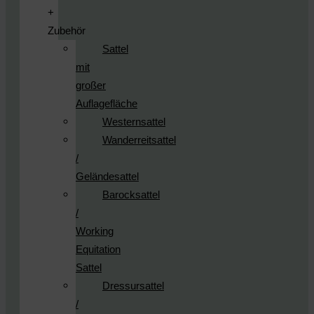
+
Zubehör
Sattel
mit
großer
Auflagefläche
Westernsattel
Wanderreitsattel
/
Geländesattel
Barocksattel
/
Working
Equitation
Sattel
Dressursattel
/