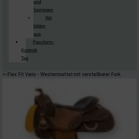
und
Seminare
Wir
bilden
aus
Passform-
Kontroll-
Tag