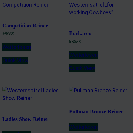
Competition Reiner
Buckaroo
Bewertet mit
5.00
Weiterlesen
von 5
Bewertet mit
5.00
Weiterlesen
von 5
Quick View
Quick View
Pullman Bronze Reiner
Ladies Show Reiner
Weiterlesen