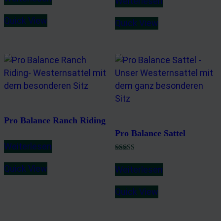
Weiterlesen
Quick View
Quick View
Pro Balance Ranch Riding
Pro Balance Sattel
Weiterlesen
Bewertet mit
5.00
Quick View
Weiterlesen
von 5
Quick View