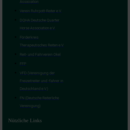
Association
Verein Ruhrpott-Reiter e.V.
DQHA Deutsche Quarter
Horse Association e.V.
Förderkreis
Therapeutisches Reiten e.V.
Reit- und Fahrverein Okel
FFP
VFD (Vereinigung der
Freizeitreiter und -fahrer in
Deutschland e.V.)
FN (Deutsche Reiterliche
Vereinigung)
Nützliche Links