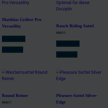
Matthias Gräber Pro
Ranch Riding Sattel
Versatility
Bewertet mit
Weiterlesen
5.00
Weiterlesen
von 5
Quick View
Quick View
Round Reiner
Pleasure-Sattel Silver-
Edge
Bewertet mit