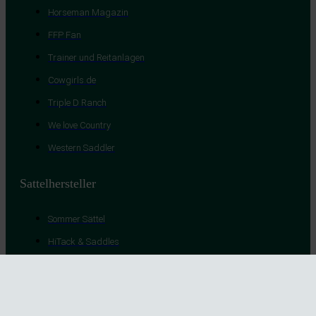
Horseman Magazin
FFP Fan
Trainer und Reitanlagen
Cowgirls.de
Triple D Ranch
We love Country
Western Saddler
Sattelhersteller
Sommer Sättel
HiTack & Saddles
Iberosattel
Deuber & Partner
AK Saddlery