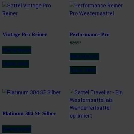
Vintage Pro Reiner
Performance Pro
Bewertet mit
Weiterlesen
5.00
Weiterlesen
von 5
Quick View
Quick View
Platinum 304 SF Silber
Weiterlesen