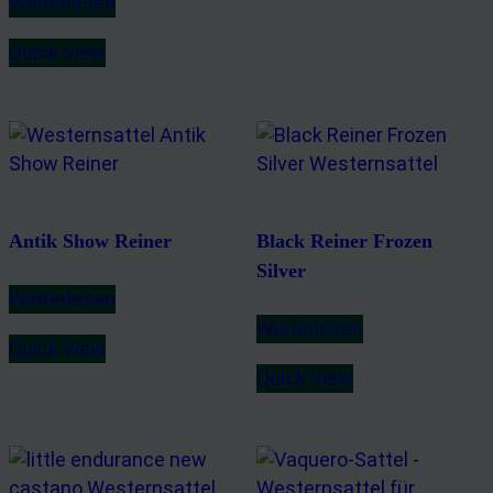
Weiterlesen
von 5
Quick View
Antik Show Reiner
Black Reiner Frozen
Silver
Weiterlesen
Weiterlesen
Quick View
Quick View