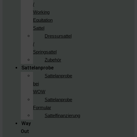
/
Working
Equitation
Sattel
Dressursattel
/
Springsattel
Zubehör
Sattelanprobe
Sattelanprobe
bei
WOW
Sattelanprobe
Formular
Sattelfinanzierung
Way
Out