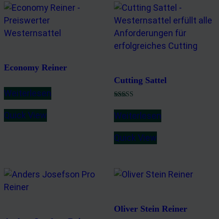
Economy Reiner
Cutting Sattel
Weiterlesen
Bewertet mit
5.00
Quick View
Weiterlesen
von 5
Quick View
Oliver Stein Reiner