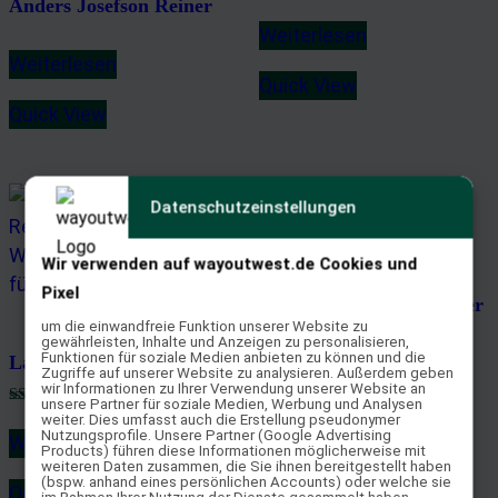
Anders Josefson Reiner
Weiterlesen
Weiterlesen
Quick View
Quick View
Datenschutzeinstellungen
Wir verwenden auf wayoutwest.de Cookies und
Pixel
Etienne Hirschfeld Reiner
um die einwandfreie Funktion unserer Website zu
gewährleisten, Inhalte und Anzeigen zu personalisieren,
Funktionen für soziale Medien anbieten zu können und die
Ladies Reiner Sattel
Weiterlesen
Zugriffe auf unserer Website zu analysieren. Außerdem geben
wir Informationen zu Ihrer Verwendung unserer Website an
unsere Partner für soziale Medien, Werbung und Analysen
Quick View
Bewertet mit
weiter. Dies umfasst auch die Erstellung pseudonymer
5.00
Nutzungsprofile. Unsere Partner (Google Advertising
Weiterlesen
von 5
Products) führen diese Informationen möglicherweise mit
weiteren Daten zusammen, die Sie ihnen bereitgestellt haben
(bspw. anhand eines persönlichen Accounts) oder welche sie
Quick View
im Rahmen Ihrer Nutzung der Dienste gesammelt haben