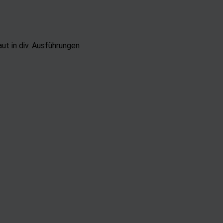
d Verbesserung der Angebote
uzierter Daten zur Auswahl von Inhalten
res:
ut in div. Ausführungen
nauer Standortdaten
chaften zur Identifikation aktiv abfragen