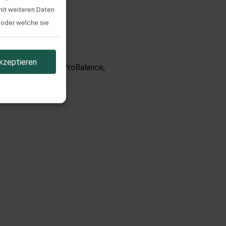
mit weiteren Daten
 oder welche sie
e). Ihre
 auf den
kzeptieren
men.
Ladiessitz, Smart, ProBalance,
llen