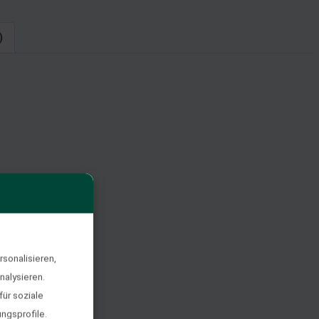
)
sonalisieren,
nalysieren.
ür soziale
ngsprofile.