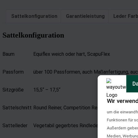
Sattelkonfiguration
Garantieleistung
Leder Far
Sattelkonfiguration
Baum
Equiflex weich oder hart, ScapuFlex
Passform
über 100 Passformen, auch Maßanfertigung, auc
Da
Sitzgröße
15,5“ – 17,5“
Wir verwend
Sattelschnitt
Round Reiner, Competition Reiner, Ladies Reiner, 
um die einwandfr
Funktionen für s
Sattelleder
Vegetabil gegerbtes Rindleder, Org. Herman Oak
Außerdem geben w
Medien, Werbung 