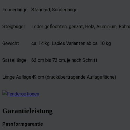
Entwicklung un
Fenderlänge
Standard, Sonderlänge
Verwendung red
Besondere Featu
Steigbügel
Leder geflochten, genäht, Holz, Aluminium, Rohha
Verwendung ge
Endgeräteeigens
Gewicht
ca. 14 kg, Ladies Varianten ab ca. 10 kg
Sattellänge
62 cm bis 72 cm, je nach Schnitt
Länge Auflage
49 cm (druckübertragende Auflagefläche)
Garantieleistung
Passformgarantie