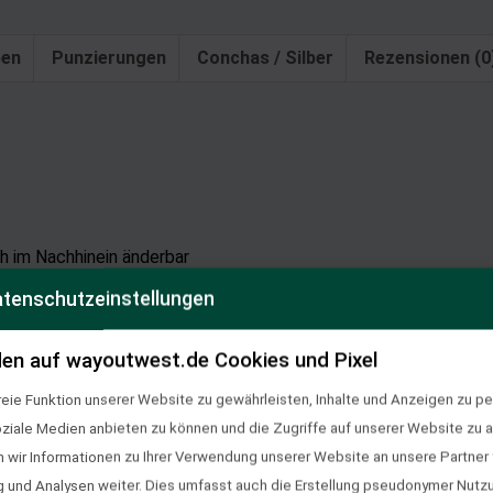
ben
Punzierungen
Conchas / Silber
Rezensionen (0
h im Nachhinein änderbar
tenschutzeinstellungen
en auf wayoutwest.de Cookies und Pixel
Traveller, Square Reiner
eie Funktion unserer Website zu gewährleisten, Inhalte und Anzeigen zu per
oziale Medien anbieten zu können und die Zugriffe auf unserer Website zu a
 Leder, Bio-Leder
ir Informationen zu Ihrer Verwendung unserer Website an unsere Partner f
und Analysen weiter. Dies umfasst auch die Erstellung pseudonymer Nutzu