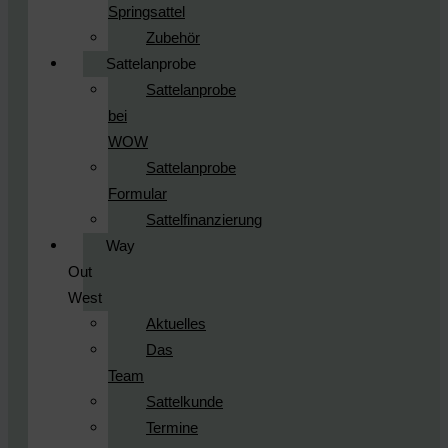
Springsattel
Zubehör
Sattelanprobe
Sattelanprobe
bei
WOW
Sattelanprobe
Formular
Sattelfinanzierung
Way
Out
West
Aktuelles
Das
Team
Sattelkunde
Termine