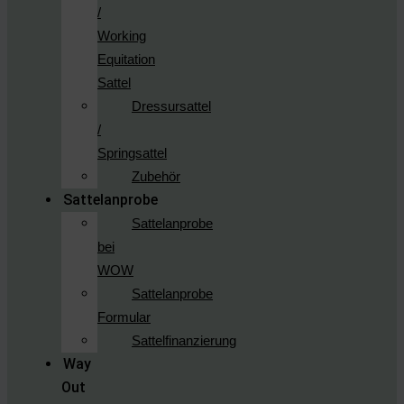
/
Working
Equitation
Sattel
Dressursattel
/
Springsattel
Zubehör
Sattelanprobe
Sattelanprobe
bei
WOW
Sattelanprobe
Formular
Sattelfinanzierung
Way
Out