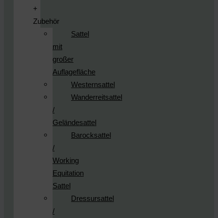
+
Zubehör
Sattel
mit
großer
Auflagefläche
Westernsattel
Wanderreitsattel
/
Geländesattel
Barocksattel
/
Working
Equitation
Sattel
Dressursattel
/