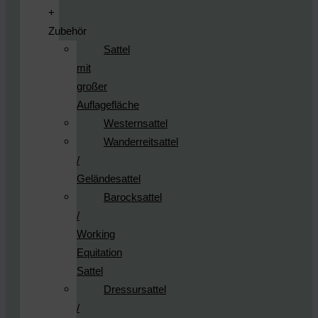
+
Zubehör
Sattel
mit
großer
Auflagefläche
Westernsattel
Wanderreitsattel
/
Geländesattel
Barocksattel
/
Working
Equitation
Sattel
Dressursattel
/