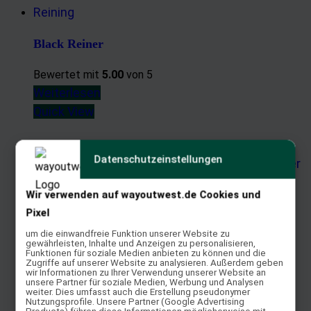
Black Reiner
Bewertet mit
5.00
von 5
Weiterlesen
Quick View
Datenschutzeinstellungen
Wir verwenden auf wayoutwest.de Cookies und
Flex Fit Vario
Pixel
um die einwandfreie Funktion unserer Website zu
Weiterlesen
gewährleisten, Inhalte und Anzeigen zu personalisieren,
Funktionen für soziale Medien anbieten zu können und die
Quick View
Zugriffe auf unserer Website zu analysieren. Außerdem geben
wir Informationen zu Ihrer Verwendung unserer Website an
unsere Partner für soziale Medien, Werbung und Analysen
weiter. Dies umfasst auch die Erstellung pseudonymer
Nutzungsprofile. Unsere Partner (Google Advertising