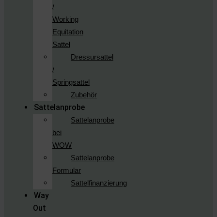
/
Working
Equitation
Sattel
Dressursattel
/
Springsattel
Zubehör
Sattelanprobe
Sattelanprobe
bei
WOW
Sattelanprobe
Formular
Sattelfinanzierung
Way
Out