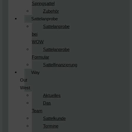
Springsattel
Zubehör
Sattelanprobe
Sattelanprobe
bei
WOW
Sattelanprobe
Formular
Sattelfinanzierung
Way
Out
West
Aktuelles
Das
Team
Sattelkunde
Termine