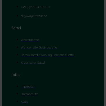
+49 (0)202 94 68 99 0
oli@wayoutwest.de
Sättel
Westernsattel
Wanderreit-/ Geländesattel
Barocksattel / Working Equitation Sattel
Klassischer Sattel
Infos
Impressum
Datenschutz
AGBs