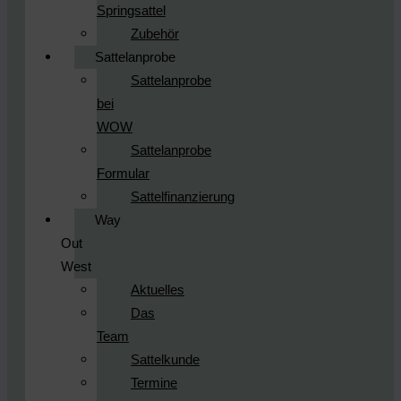
Springsattel
Zubehör
Sattelanprobe
Sattelanprobe
bei
WOW
Sattelanprobe
Formular
Sattelfinanzierung
Way
Out
West
Aktuelles
Das
Team
Sattelkunde
Termine