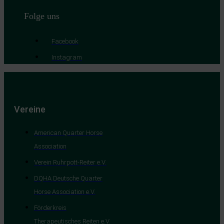
Folge uns
Facebook
Instagram
Vereine
American Quarter Horse
Association
Verein Ruhrpott-Reiter e.V.
DQHA Deutsche Quarter
Horse Association e.V.
Förderkreis
Therapeutisches Reiten e.V.