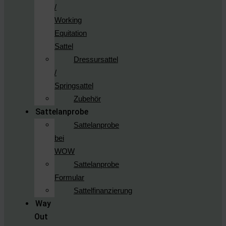
/
Working
Equitation
Sattel
Dressursattel
/
Springsattel
Zubehör
Sattelanprobe
Sattelanprobe
bei
WOW
Sattelanprobe
Formular
Sattelfinanzierung
Way
Out