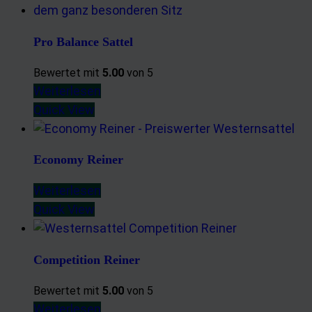
Entwicklung und Verbesserung der Angebote
Verwendung reduzierter Daten zur Auswahl von Inhalten
Pro Balance Sattel
Besondere Features:
Bewertet mit
5.00
von 5
Verwendung genauer Standortdaten
Weiterlesen
Endgeräteeigenschaften zur Identifikation aktiv abfragen
Quick View
Economy Reiner
Weiterlesen
Quick View
Competition Reiner
Bewertet mit
5.00
von 5
Weiterlesen