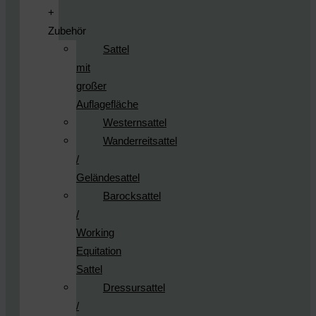
+
Zubehör
Sattel
mit
großer
Auflagefläche
Westernsattel
Wanderreitsattel
/
Geländesattel
Barocksattel
/
Working
Equitation
Sattel
Dressursattel
/