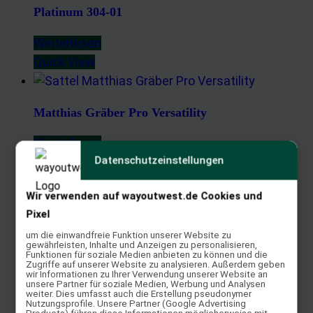
Platinum 304-01
Weiterlesen
Quick View
Matthias Gräber Pro Versatility
Weiterlesen
Datenschutzeinstellungen
Quick View
Wir verwenden auf wayoutwest.de Cookies und
Oliver Stein Reiner
Pixel
um die einwandfreie Funktion unserer Website zu
Weiterlesen
gewährleisten, Inhalte und Anzeigen zu personalisieren,
Funktionen für soziale Medien anbieten zu können und die
Quick View
Zugriffe auf unserer Website zu analysieren. Außerdem geben
wir Informationen zu Ihrer Verwendung unserer Website an
unsere Partner für soziale Medien, Werbung und Analysen
weiter. Dies umfasst auch die Erstellung pseudonymer
Nutzungsprofile. Unsere Partner (Google Advertising
Steffen Breug Reiner